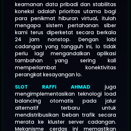
keamanan data pribadi dan stabilitas
koneksi adalah prioritas utama bagi
para penikmat hiburan virtual, itulah
mengapa sistem pertahanan siber
kami terus diperketat secara berkala
24 jam nonstop. Dengan lobi
cadangan yang tangguh ini, lo tidak
perlu lagi mengandalkan aplikasi
tambahan yang sering kali
memperlambat konektivitas
perangkat kesayangan lo.
SLOT RAFFI AHMAD
juga
mengimplementasikan teknologi load
balancing otomatis pada jalur
alternatif terbaru untuk
mendistribusikan beban trafik secara
merata ke kluster server cadangan.
Mekanisme cerdas ini memastikan