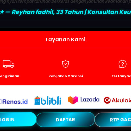
ang nyari tempat taruhan berkelas dengan jaminan keamanan pa
 — Reyhan fadhil, 33 Tahun | Konsultan Ke
Layanan Kami
engiriman
Kebijakan Garansi
Pertanya
RTP GA
DAFTAR
LOGIN
AFFI AHMAD