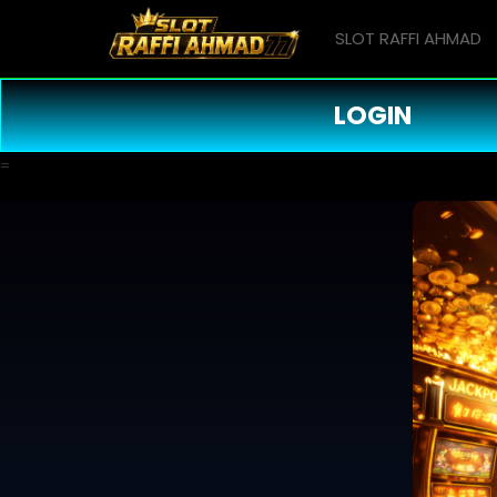
SLOT RAFFI AHMAD
LOGIN
=