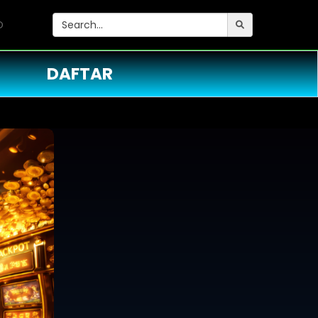
O
DAFTAR