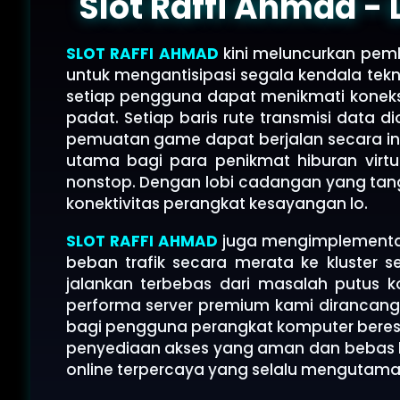
Slot Raffi Ahmad -
SLOT RAFFI AHMAD
kini meluncurkan pemba
untuk mengantisipasi segala kendala tekn
setiap pengguna dapat menikmati koneks
padat. Setiap baris rute transmisi data 
pemuatan game dapat berjalan secara ins
utama bagi para penikmat hiburan virtu
nonstop. Dengan lobi cadangan yang tangg
konektivitas perangkat kesayangan lo.
SLOT RAFFI AHMAD
juga mengimplementasik
beban trafik secara merata ke kluster 
jalankan terbebas dari masalah putus k
performa server premium kami dirancang
bagi pengguna perangkat komputer beresol
penyediaan akses yang aman dan bebas h
online terpercaya yang selalu mengutama