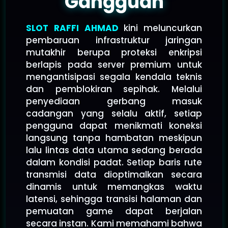
Gangguan
SLOT RAFFI AHMAD
kini meluncurkan
pembaruan infrastruktur jaringan
mutakhir berupa proteksi enkripsi
berlapis pada server premium untuk
mengantisipasi segala kendala teknis
dan pemblokiran sepihak. Melalui
penyediaan gerbang masuk
cadangan yang selalu aktif, setiap
pengguna dapat menikmati koneksi
langsung tanpa hambatan meskipun
lalu lintas data utama sedang berada
dalam kondisi padat. Setiap baris rute
transmisi data dioptimalkan secara
dinamis untuk memangkas waktu
latensi, sehingga transisi halaman dan
pemuatan game dapat berjalan
secara instan. Kami memahami bahwa