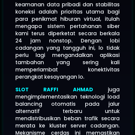
keamanan data pribadi dan stabilitas
koneksi adalah prioritas utama bagi
para penikmat hiburan virtual, itulah
mengapa sistem pertahanan siber
kami terus diperketat secara berkala
24 jam nonstop. Dengan lobi
cadangan yang tangguh ini, lo tidak
perlu lagi mengandalkan aplikasi
tambahan yang sering kali
memperlambat konektivitas
perangkat kesayangan lo.
SLOT RAFFI AHMAD
juga
mengimplementasikan teknologi load
balancing otomatis pada jalur
alternatif terbaru untuk
mendistribusikan beban trafik secara
merata ke kluster server cadangan.
Mekanisme cerdas ini memastikan