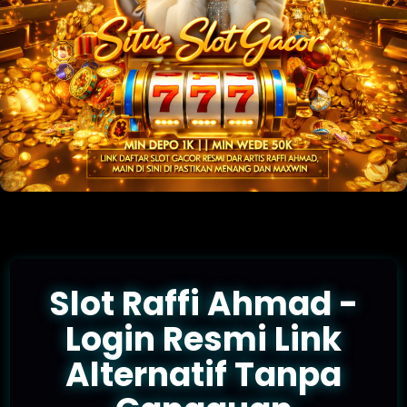
Slot Raffi Ahmad -
Login Resmi Link
Alternatif Tanpa