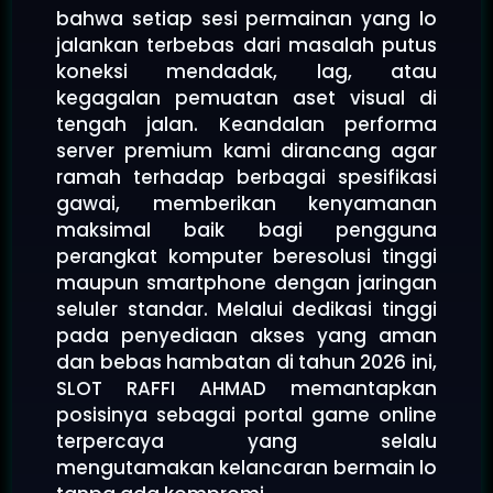
bahwa setiap sesi permainan yang lo
jalankan terbebas dari masalah putus
koneksi mendadak, lag, atau
kegagalan pemuatan aset visual di
tengah jalan. Keandalan performa
server premium kami dirancang agar
ramah terhadap berbagai spesifikasi
gawai, memberikan kenyamanan
maksimal baik bagi pengguna
perangkat komputer beresolusi tinggi
maupun smartphone dengan jaringan
seluler standar. Melalui dedikasi tinggi
pada penyediaan akses yang aman
dan bebas hambatan di tahun 2026 ini,
SLOT RAFFI AHMAD memantapkan
posisinya sebagai portal game online
terpercaya yang selalu
mengutamakan kelancaran bermain lo