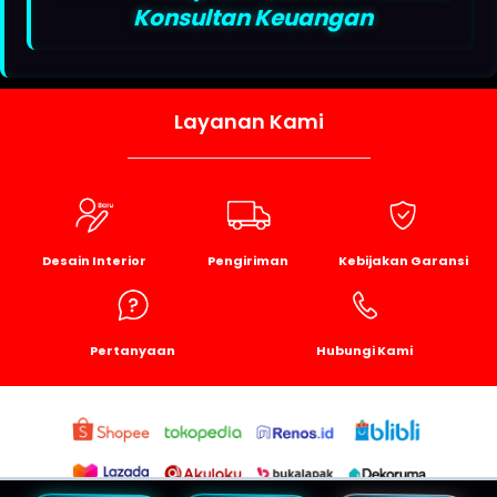
Konsultan Keuangan
Layanan Kami
Desain Interior
Pengiriman
Kebijakan Garansi
Pertanyaan
Hubungi Kami