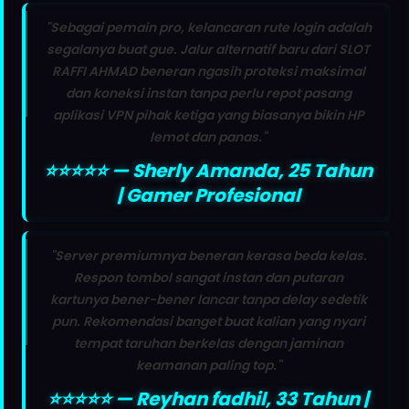
"Sebagai pemain pro, kelancaran rute login adalah
segalanya buat gue. Jalur alternatif baru dari SLOT
RAFFI AHMAD beneran ngasih proteksi maksimal
dan koneksi instan tanpa perlu repot pasang
aplikasi VPN pihak ketiga yang biasanya bikin HP
lemot dan panas."
⭐⭐⭐⭐⭐ — Sherly Amanda, 25 Tahun
| Gamer Profesional
"Server premiumnya beneran kerasa beda kelas.
Respon tombol sangat instan dan putaran
kartunya bener-bener lancar tanpa delay sedetik
pun. Rekomendasi banget buat kalian yang nyari
tempat taruhan berkelas dengan jaminan
keamanan paling top."
⭐⭐⭐⭐⭐ — Reyhan fadhil, 33 Tahun |