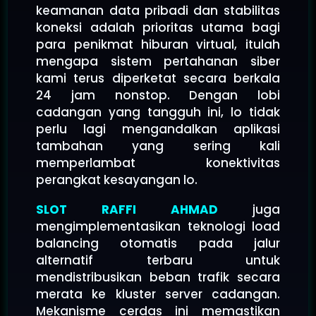
keamanan data pribadi dan stabilitas
koneksi adalah prioritas utama bagi
para penikmat hiburan virtual, itulah
mengapa sistem pertahanan siber
kami terus diperketat secara berkala
24 jam nonstop. Dengan lobi
cadangan yang tangguh ini, lo tidak
perlu lagi mengandalkan aplikasi
tambahan yang sering kali
memperlambat konektivitas
perangkat kesayangan lo.
SLOT RAFFI AHMAD
juga
mengimplementasikan teknologi load
balancing otomatis pada jalur
alternatif terbaru untuk
mendistribusikan beban trafik secara
merata ke kluster server cadangan.
Mekanisme cerdas ini memastikan