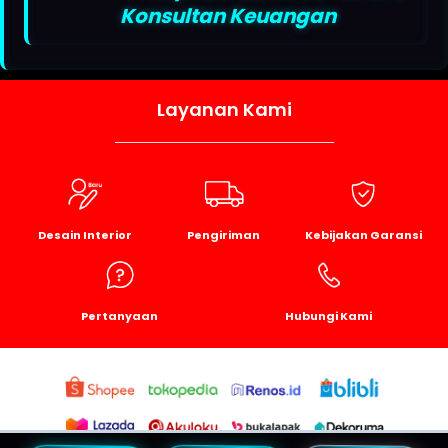
Konsultan Keuangan
Layanan Kami
Desain Interior
Pengiriman
Kebijakan Garansi
Pertanyaan
Hubungi Kami