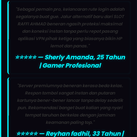
"Sebagai pemain pro, kelancaran rute login adalah
segalanya buat gue. Jalur alternatif baru dari SLOT
RAFFI AHMAD beneran ngasih proteksi maksimal
dan koneksi instan tanpa perlu repot pasang
aplikasi VPN pihak ketiga yang biasanya bikin HP
lemot dan panas."
⭐⭐⭐⭐⭐ — Sherly Amanda, 25 Tahun
| Gamer Profesional
"Server premiumnya beneran kerasa beda kelas.
Respon tombol sangat instan dan putaran
kartunya bener-bener lancar tanpa delay sedetik
pun. Rekomendasi banget buat kalian yang nyari
tempat taruhan berkelas dengan jaminan
keamanan paling top."
⭐⭐⭐⭐⭐ — Reyhan fadhil, 33 Tahun |