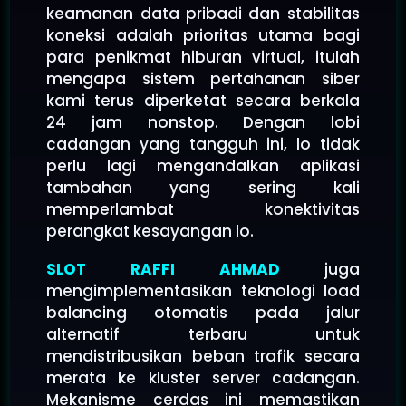
keamanan data pribadi dan stabilitas
koneksi adalah prioritas utama bagi
para penikmat hiburan virtual, itulah
mengapa sistem pertahanan siber
kami terus diperketat secara berkala
24 jam nonstop. Dengan lobi
cadangan yang tangguh ini, lo tidak
perlu lagi mengandalkan aplikasi
tambahan yang sering kali
memperlambat konektivitas
perangkat kesayangan lo.
SLOT RAFFI AHMAD
juga
mengimplementasikan teknologi load
balancing otomatis pada jalur
alternatif terbaru untuk
mendistribusikan beban trafik secara
merata ke kluster server cadangan.
Mekanisme cerdas ini memastikan