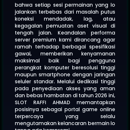
bahwa setiap sesi permainan yang lo
jalankan terbebas dari masalah putus
koneksi mendadak, lag, atau
kegagalan pemuatan aset visual di
tengah jalan. Keandalan performa
server premium kami dirancang agar
ramah terhadap berbagai spesifikasi
gawai, memberikan kenyamanan
maksimal baik bagi pengguna
perangkat komputer beresolusi tinggi
maupun smartphone dengan jaringan
seluler standar. Melalui dedikasi tinggi
pada penyediaan akses yang aman
dan bebas hambatan di tahun 2026 ini,
SLOT RAFFI AHMAD memantapkan
posisinya sebagai portal game online
terpercaya yang selalu
mengutamakan kelancaran bermain lo