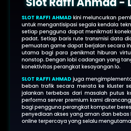
Slot Raffi Ahmad -
SLOT RAFFI AHMAD
kini meluncurkan pemba
untuk mengantisipasi segala kendala tekn
setiap pengguna dapat menikmati koneks
padat. Setiap baris rute transmisi data 
pemuatan game dapat berjalan secara ins
utama bagi para penikmat hiburan virtu
nonstop. Dengan lobi cadangan yang tangg
konektivitas perangkat kesayangan lo.
SLOT RAFFI AHMAD
juga mengimplementasik
beban trafik secara merata ke kluster 
jalankan terbebas dari masalah putus k
performa server premium kami dirancang
bagi pengguna perangkat komputer beresol
penyediaan akses yang aman dan bebas h
online terpercaya yang selalu mengutama