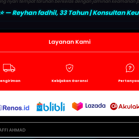
ang nyari tempat taruhan berkelas dengan jaminan keamanan pa
 — Reyhan fadhil, 33 Tahun | Konsultan Ke
Layanan Kami
engiriman
Kebijakan Garansi
Pertanya
AFFI AHMAD