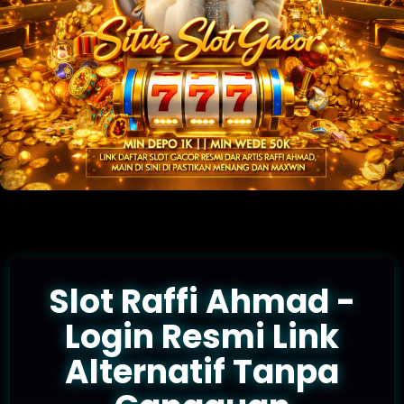
Slot Raffi Ahmad -
Login Resmi Link
Alternatif Tanpa