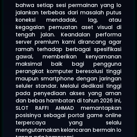
bahwa setiap sesi permainan yang lo
jalankan terbebas dari masalah putus
koneksi mendadak, lag, atau
kegagalan pemuatan aset visual di
tengah jalan. Keandalan performa
server premium kami dirancang agar
ramah terhadap berbagai spesifikasi
gawai, memberikan kenyamanan
maksimal baik bagi pengguna
perangkat komputer beresolusi tinggi
maupun smartphone dengan jaringan
seluler standar. Melalui dedikasi tinggi
pada penyediaan akses yang aman
dan bebas hambatan di tahun 2026 ini,
SLOT RAFFI AHMAD memantapkan
posisinya sebagai portal game online
terpercaya yang selalu
mengutamakan kelancaran bermain lo