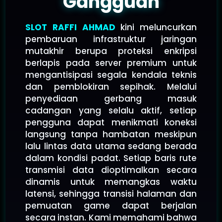
Gangguan
SLOT RAFFI AHMAD
kini meluncurkan
pembaruan infrastruktur jaringan
mutakhir berupa proteksi enkripsi
berlapis pada server premium untuk
mengantisipasi segala kendala teknis
dan pemblokiran sepihak. Melalui
penyediaan gerbang masuk
cadangan yang selalu aktif, setiap
pengguna dapat menikmati koneksi
langsung tanpa hambatan meskipun
lalu lintas data utama sedang berada
dalam kondisi padat. Setiap baris rute
transmisi data dioptimalkan secara
dinamis untuk memangkas waktu
latensi, sehingga transisi halaman dan
pemuatan game dapat berjalan
secara instan. Kami memahami bahwa