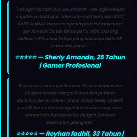
"Sebagai pemain pro, kelancaran rute login adalah
segalanya buat gue. Jalur alternatif baru dari SLOT
RAFFI AHMAD beneran ngasih proteksi maksimal
dan koneksi instan tanpa perlu repot pasang
aplikasi VPN pihak ketiga yang biasanya bikin HP
lemot dan panas."
⭐⭐⭐⭐⭐ — Sherly Amanda, 25 Tahun
| Gamer Profesional
"Server premiumnya beneran kerasa beda kelas.
Respon tombol sangat instan dan putaran
kartunya bener-bener lancar tanpa delay sedetik
pun. Rekomendasi banget buat kalian yang nyari
tempat taruhan berkelas dengan jaminan
keamanan paling top."
⭐⭐⭐⭐⭐ — Reyhan fadhil, 33 Tahun |