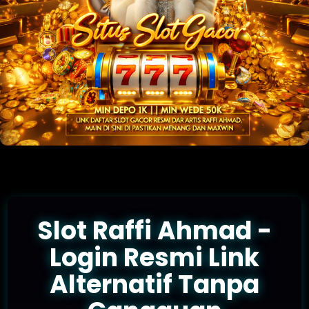
Slot Raffi Ahmad -
Login Resmi Link
Alternatif Tanpa