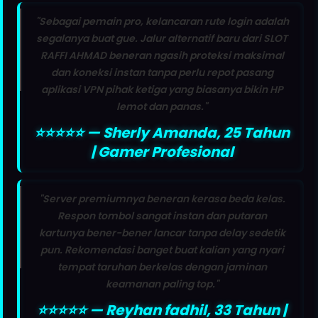
"Sebagai pemain pro, kelancaran rute login adalah
segalanya buat gue. Jalur alternatif baru dari SLOT
RAFFI AHMAD beneran ngasih proteksi maksimal
dan koneksi instan tanpa perlu repot pasang
aplikasi VPN pihak ketiga yang biasanya bikin HP
lemot dan panas."
⭐⭐⭐⭐⭐ — Sherly Amanda, 25 Tahun
| Gamer Profesional
"Server premiumnya beneran kerasa beda kelas.
Respon tombol sangat instan dan putaran
kartunya bener-bener lancar tanpa delay sedetik
pun. Rekomendasi banget buat kalian yang nyari
tempat taruhan berkelas dengan jaminan
keamanan paling top."
⭐⭐⭐⭐⭐ — Reyhan fadhil, 33 Tahun |