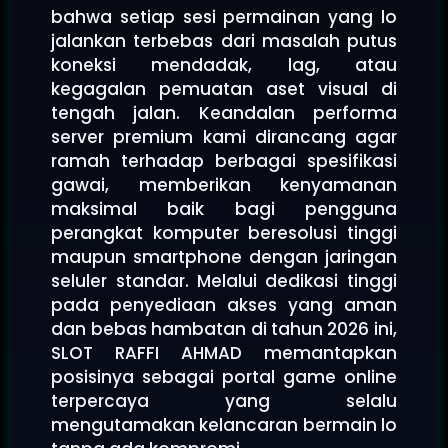
bahwa setiap sesi permainan yang lo
jalankan terbebas dari masalah putus
koneksi mendadak, lag, atau
kegagalan pemuatan aset visual di
tengah jalan. Keandalan performa
server premium kami dirancang agar
ramah terhadap berbagai spesifikasi
gawai, memberikan kenyamanan
maksimal baik bagi pengguna
perangkat komputer beresolusi tinggi
maupun smartphone dengan jaringan
seluler standar. Melalui dedikasi tinggi
pada penyediaan akses yang aman
dan bebas hambatan di tahun 2026 ini,
SLOT RAFFI AHMAD memantapkan
posisinya sebagai portal game online
terpercaya yang selalu
mengutamakan kelancaran bermain lo