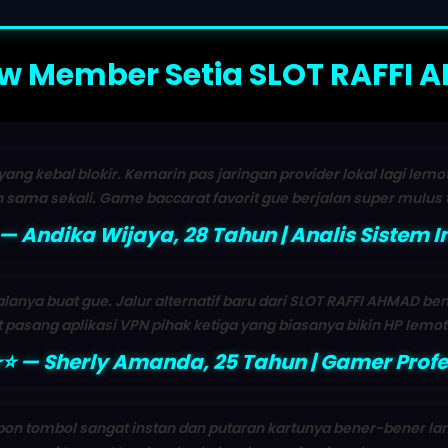
w Member Setia SLOT RAFFI
ng kebal blokir. Kemarin pas jaringan provider lokal lagi lemo
sama sekali. Game baccarat favorit gue berjalan super mulus 
 Andika Wijaya, 28 Tahun | Analis Sistem I
lanya buat gue. Jalur alternatif baru dari SLOT RAFFI AHMAD b
t pasang aplikasi VPN pihak ketiga yang biasanya bikin HP lemot
⭐ — Sherly Amanda, 25 Tahun | Gamer Profe
on tombol sangat instan dan putaran kartunya bener-bener lan