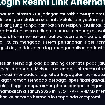
 Login Resmi Link Altern
ruan infrastruktur jaringan mutakhir berupa prote
is dan pemblokiran sepihak. Melalui penyediaan 
i langsung tanpa hambatan meskipun lalu lintas
dioptimalkan secara dinamis untuk memangkas wak
tan. Kami memahami bahwa keamanan data pribadi
al, itulah mengapa sistem pertahanan siber kami
uh ini, lo tidak perlu lagi mengandalkan aplika
an teknologi load balancing otomatis pada jalur 
server cadangan. Mekanisme cerdas ini memasti
oneksi mendadak, lag, atau kegagalan pemuatan
 agar ramah terhadap berbagai spesifikasi gaw
usi tinggi maupun smartphone dengan jaringan selu
ambatan di tahun 2026 ini, SLOT RAFFI AHMAD me
kan kelancaran bermain lo tanpa ada kompromi.