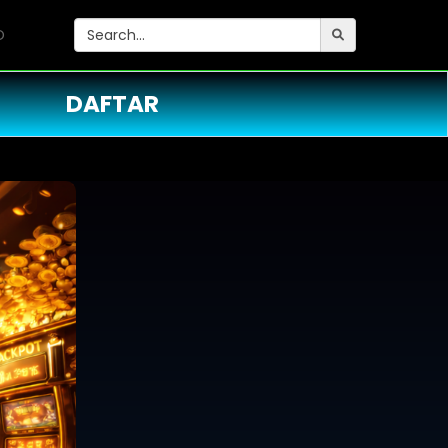
O
DAFTAR