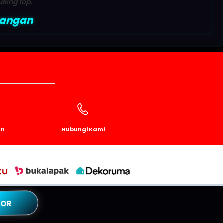
ling top."
uangan
an
Hubungi Kami
COR
Furniture
Series
Community
Contact