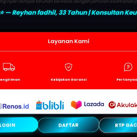
ang nyari tempat taruhan berkelas dengan jaminan keamanan pa
 — Reyhan fadhil, 33 Tahun | Konsultan Ke
Layanan Kami
engiriman
Kebijakan Garansi
Pertanya
RTP GA
DAFTAR
LOGIN
AFFI AHMAD