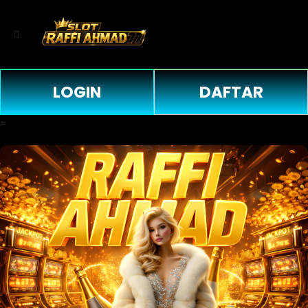
LOGIN
DAFTAR
=