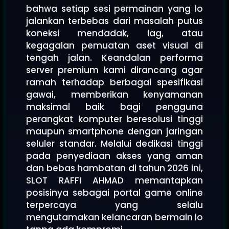
bahwa setiap sesi permainan yang lo
jalankan terbebas dari masalah putus
koneksi mendadak, lag, atau
kegagalan pemuatan aset visual di
tengah jalan. Keandalan performa
server premium kami dirancang agar
ramah terhadap berbagai spesifikasi
gawai, memberikan kenyamanan
maksimal baik bagi pengguna
perangkat komputer beresolusi tinggi
maupun smartphone dengan jaringan
seluler standar. Melalui dedikasi tinggi
pada penyediaan akses yang aman
dan bebas hambatan di tahun 2026 ini,
SLOT RAFFI AHMAD memantapkan
posisinya sebagai portal game online
terpercaya yang selalu
mengutamakan kelancaran bermain lo