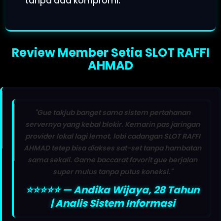
tanpa ada kompromi.
Review Member Setia SLOT RAFFI
AHMAD
"Gue takjub banget sama sistem pertahanan
servernya yang kebal blokir. Kemarin pas jaringan
provider lokal lagi lemot, lobi cadangan SLOT RAFFI
AHMAD tetep bisa diakses sat-set tanpa hambatan
sama sekali. Game baccarat favorit gue berjalan
super mulus tanpa putus koneksi."
⭐⭐⭐⭐⭐ — Andika Wijaya, 28 Tahun
| Analis Sistem Informasi