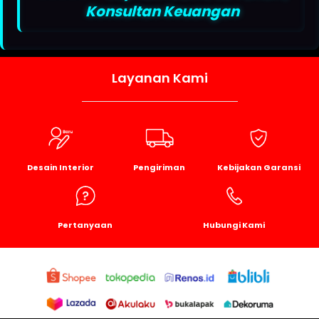
Konsultan Keuangan
Layanan Kami
Desain Interior
Pengiriman
Kebijakan Garansi
Pertanyaan
Hubungi Kami