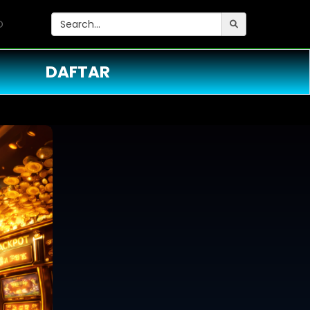
O
DAFTAR