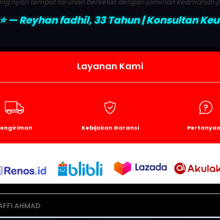
ang nyari tempat taruhan berkelas dengan jaminan keamanan pa
 — Reyhan fadhil, 33 Tahun | Konsultan Ke
Layanan Kami
engiriman
Kebijakan Garansi
Pertanya
AFFI AHMAD