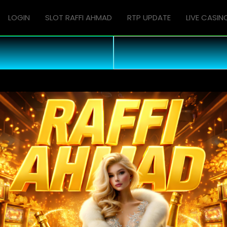
LOGIN
SLOT RAFFI AHMAD
RTP UPDATE
LIVE CASIN