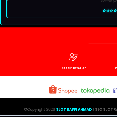
kalian y
⭐⭐⭐⭐⭐
Desain Interior
P
©Copyright 2026
SLOT RAFFI AHMAD
|
SEO SLOT R