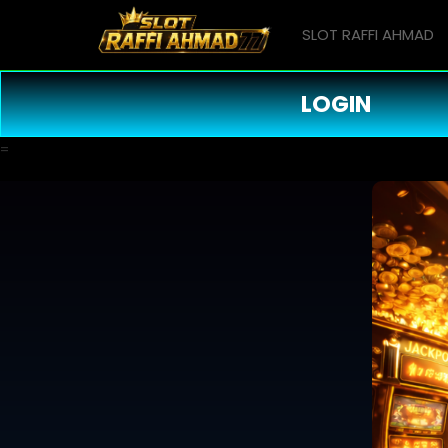
SLOT RAFFI AHMAD
LOGIN
=