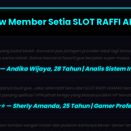
w Member Setia SLOT RAFFI
ng kebal blokir. Kemarin pas jaringan provider lokal lagi lemo
sama sekali. Game baccarat favorit gue berjalan super mulus 
 Andika Wijaya, 28 Tahun | Analis Sistem I
lanya buat gue. Jalur alternatif baru dari SLOT RAFFI AHMAD b
t pasang aplikasi VPN pihak ketiga yang biasanya bikin HP lemot
⭐ — Sherly Amanda, 25 Tahun | Gamer Profe
on tombol sangat instan dan putaran kartunya bener-bener lan