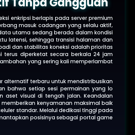
atif Tanpa Gangguan
ksi enkripsi berlapis pada server premium
gerbang masuk cadangan yang selalu aktif,
 data utama sedang berada dalam kondisi
tu latensi, sehingga transisi halaman dan
 dan stabilitas koneksi adalah prioritas
 terus diperketat secara berkala 24 jam
si tambahan yang sering kali memperlambat
alternatif terbaru untuk mendistribusikan
kan bahwa setiap sesi permainan yang lo
 aset visual di tengah jalan. Keandalan
ai, memberikan kenyamanan maksimal baik
ler standar. Melalui dedikasi tinggi pada
mantapkan posisinya sebagai portal game