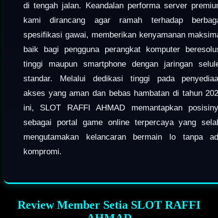
di tengah jalan. Keandalan performa server premi
kami dirancang agar ramah terhadap berbag
spesifikasi gawai, memberikan kenyamanan maksim
baik bagi pengguna perangkat komputer beresolu
tinggi maupun smartphone dengan jaringan selul
standar. Melalui dedikasi tinggi pada penyedia
akses yang aman dan bebas hambatan di tahun 20
ini, SLOT RAFFI AHMAD memantapkan posisin
sebagai portal game online terpercaya yang sela
mengutamakan kelancaran bermain lo tanpa a
kompromi.
Review Member Setia SLOT RAFFI
AHMAD