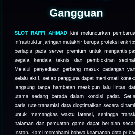
Gangguan
SLOT RAFFI AHMAD
kini meluncurkan pembaru
infrastruktur jaringan mutakhir berupa proteksi enkrip
berlapis pada server premium untuk mengantisipa
segala kendala teknis dan pemblokiran sepiha
Melalui penyediaan gerbang masuk cadangan ya
selalu aktif, setiap pengguna dapat menikmati konek
langsung tanpa hambatan meskipun lalu lintas da
utama sedang berada dalam kondisi padat. Seti
baris rute transmisi data dioptimalkan secara dinam
untuk memangkas waktu latensi, sehingga transi
halaman dan pemuatan game dapat berjalan seca
instan. Kami memahami bahwa keamanan data priba