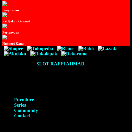
Pengiriman
Kebijakan Garansi
Pertanyaan
Hubungi Kami
©Copyright 2026
SLOT RAFFI AHMAD
|
SEO SLOT RAFFI
AHMAD
Furniture
Series
Community
Contact