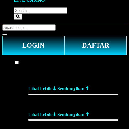
LIVE CASINO
LOGIN
DAFTAR
Furniture
PRODUCT CATEGORIES
Lihat Lebih
Sembunyikan
CHOOSE COLOUR
Lihat Lebih
Sembunyikan