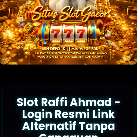
Slot Raffi Ahmad -
Login Resmi Link
Alternatif Tanpa