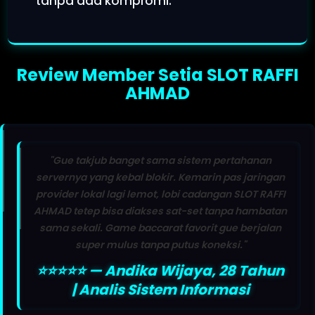
tanpa ada kompromi.
Review Member Setia SLOT RAFFI
AHMAD
"Gue takjub banget sama sistem pertahanan
servernya yang kebal blokir. Kemarin pas jaringan
provider lokal lagi lemot, lobi cadangan SLOT RAFFI
AHMAD tetep bisa diakses sat-set tanpa hambatan
sama sekali. Game baccarat favorit gue berjalan
super mulus tanpa putus koneksi."
⭐⭐⭐⭐⭐ — Andika Wijaya, 28 Tahun
| Analis Sistem Informasi