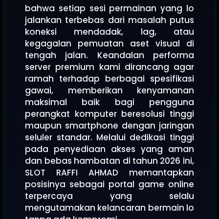
bahwa setiap sesi permainan yang lo
jalankan terbebas dari masalah putus
koneksi mendadak, lag, atau
kegagalan pemuatan aset visual di
tengah jalan. Keandalan performa
server premium kami dirancang agar
ramah terhadap berbagai spesifikasi
gawai, memberikan kenyamanan
maksimal baik bagi pengguna
perangkat komputer beresolusi tinggi
maupun smartphone dengan jaringan
seluler standar. Melalui dedikasi tinggi
pada penyediaan akses yang aman
dan bebas hambatan di tahun 2026 ini,
SLOT RAFFI AHMAD memantapkan
posisinya sebagai portal game online
terpercaya yang selalu
mengutamakan kelancaran bermain lo