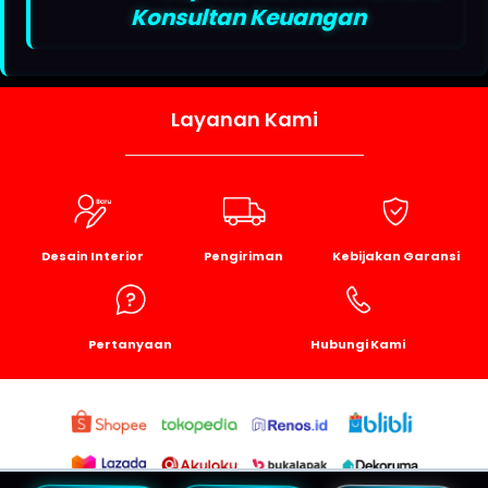
Konsultan Keuangan
Layanan Kami
Desain Interior
Pengiriman
Kebijakan Garansi
Pertanyaan
Hubungi Kami