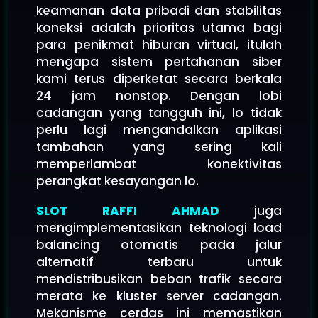
keamanan data pribadi dan stabilitas
koneksi adalah prioritas utama bagi
para penikmat hiburan virtual, itulah
mengapa sistem pertahanan siber
kami terus diperketat secara berkala
24 jam nonstop. Dengan lobi
cadangan yang tangguh ini, lo tidak
perlu lagi mengandalkan aplikasi
tambahan yang sering kali
memperlambat konektivitas
perangkat kesayangan lo.
SLOT RAFFI AHMAD
juga
mengimplementasikan teknologi load
balancing otomatis pada jalur
alternatif terbaru untuk
mendistribusikan beban trafik secara
merata ke kluster server cadangan.
Mekanisme cerdas ini memastikan