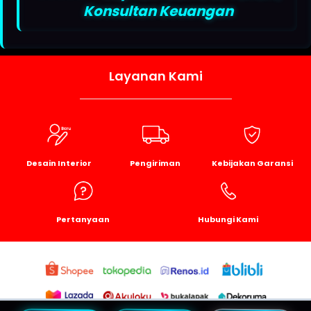
Konsultan Keuangan
Layanan Kami
Desain Interior
Pengiriman
Kebijakan Garansi
Pertanyaan
Hubungi Kami