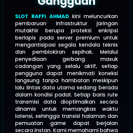
Gangguan
SLOT RAFFI AHMAD
kini meluncurkan
pembaruan infrastruktur jaringan
mutakhir berupa proteksi enkripsi
berlapis pada server premium untuk
mengantisipasi segala kendala teknis
dan pemblokiran sepihak. Melalui
penyediaan gerbang masuk
cadangan yang selalu aktif, setiap
pengguna dapat menikmati koneksi
langsung tanpa hambatan meskipun
lalu lintas data utama sedang berada
dalam kondisi padat. Setiap baris rute
transmisi data dioptimalkan secara
dinamis untuk memangkas waktu
latensi, sehingga transisi halaman dan
pemuatan game dapat berjalan
secara instan. Kami memahami bahwa