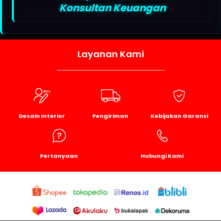
Konsultan Keuangan
Layanan Kami
Desain Interior
Pengiriman
Kebijakan Garansi
Pertanyaan
Hubungi Kami