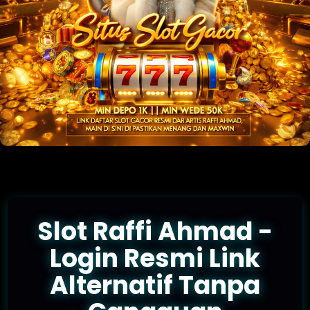
Slot Raffi Ahmad -
Login Resmi Link
Alternatif Tanpa