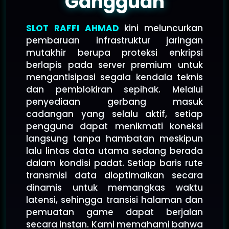
Gangguan
SLOT RAFFI AHMAD
kini meluncurkan
pembaruan infrastruktur jaringan
mutakhir berupa proteksi enkripsi
berlapis pada server premium untuk
mengantisipasi segala kendala teknis
dan pemblokiran sepihak. Melalui
penyediaan gerbang masuk
cadangan yang selalu aktif, setiap
pengguna dapat menikmati koneksi
langsung tanpa hambatan meskipun
lalu lintas data utama sedang berada
dalam kondisi padat. Setiap baris rute
transmisi data dioptimalkan secara
dinamis untuk memangkas waktu
latensi, sehingga transisi halaman dan
pemuatan game dapat berjalan
secara instan. Kami memahami bahwa