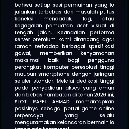
bahwa setiap sesi permainan yang lo
jalankan terbebas dari masalah putus
koneksi mendadak, lag, atau
kegagalan pemuatan aset visual di
tengah jalan. Keandalan performa
server premium kami dirancang agar
ramah terhadap berbagai spesifikasi
gawai, memberikan kenyamanan
maksimal baik bagi pengguna
perangkat komputer beresolusi tinggi
maupun smartphone dengan jaringan
seluler standar. Melalui dedikasi tinggi
pada penyediaan akses yang aman
dan bebas hambatan di tahun 2026 ini,
SLOT RAFFI AHMAD memantapkan
posisinya sebagai portal game online
terpercaya yang selalu
mengutamakan kelancaran bermain lo