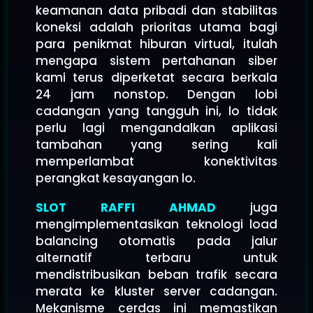
keamanan data pribadi dan stabilitas
koneksi adalah prioritas utama bagi
para penikmat hiburan virtual, itulah
mengapa sistem pertahanan siber
kami terus diperketat secara berkala
24 jam nonstop. Dengan lobi
cadangan yang tangguh ini, lo tidak
perlu lagi mengandalkan aplikasi
tambahan yang sering kali
memperlambat konektivitas
perangkat kesayangan lo.
SLOT RAFFI AHMAD
juga
mengimplementasikan teknologi load
balancing otomatis pada jalur
alternatif terbaru untuk
mendistribusikan beban trafik secara
merata ke kluster server cadangan.
Mekanisme cerdas ini memastikan