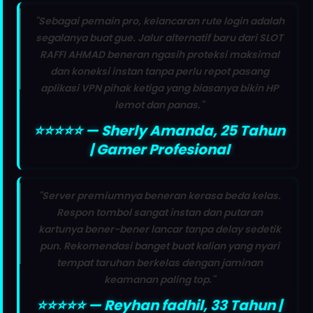
"Sebagai pemain pro, kelancaran rute login adalah
segalanya buat gue. Jalur alternatif baru dari SLOT
RAFFI AHMAD beneran ngasih proteksi maksimal
dan koneksi instan tanpa perlu repot pasang
aplikasi VPN pihak ketiga yang biasanya bikin HP
lemot dan panas."
⭐⭐⭐⭐⭐ — Sherly Amanda, 25 Tahun
| Gamer Profesional
"Server premiumnya beneran kerasa beda kelas.
Respon tombol sangat instan dan putaran
kartunya bener-bener lancar tanpa delay sedetik
pun. Rekomendasi banget buat kalian yang nyari
tempat taruhan berkelas dengan jaminan
keamanan paling top."
⭐⭐⭐⭐⭐ — Reyhan fadhil, 33 Tahun |