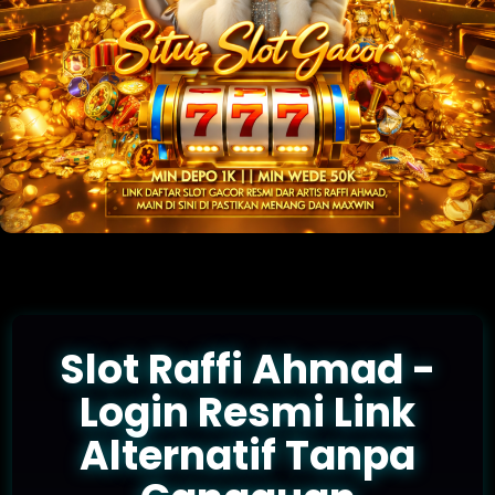
Slot Raffi Ahmad -
Login Resmi Link
Alternatif Tanpa