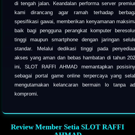
di tengah jalan. Keandalan performa server premi
kami dirancang agar ramah terhadap berbag
spesifikasi gawai, memberikan kenyamanan maksim
baik bagi pengguna perangkat komputer beresolu
tinggi maupun smartphone dengan jaringan selul
standar. Melalui dedikasi tinggi pada penyedia
akses yang aman dan bebas hambatan di tahun 20
ini, SLOT RAFFI AHMAD memantapkan posisin
sebagai portal game online terpercaya yang sela
mengutamakan kelancaran bermain lo tanpa a
kompromi.
Review Member Setia SLOT RAFFI
AHMAD