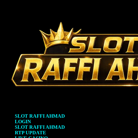
SLOT RAFFI AHMAD
LOGIN
SLOT RAFFI AHMAD
RTP UPDATE