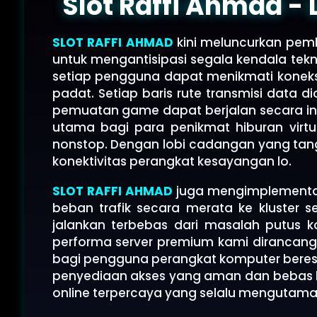
Slot Raffi Ahmad -
SLOT RAFFI AHMAD
kini meluncurkan pemba
untuk mengantisipasi segala kendala tekn
setiap pengguna dapat menikmati koneks
padat. Setiap baris rute transmisi data 
pemuatan game dapat berjalan secara ins
utama bagi para penikmat hiburan virtu
nonstop. Dengan lobi cadangan yang tangg
konektivitas perangkat kesayangan lo.
SLOT RAFFI AHMAD
juga mengimplementasik
beban trafik secara merata ke kluster 
jalankan terbebas dari masalah putus k
performa server premium kami dirancang
bagi pengguna perangkat komputer beresol
penyediaan akses yang aman dan bebas h
online terpercaya yang selalu mengutama