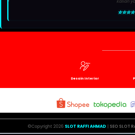
kalian y
⭐⭐⭐⭐⭐
Desain Interior
P
©Copyright 2026
SLOT RAFFI AHMAD
|
SEO SLOT R