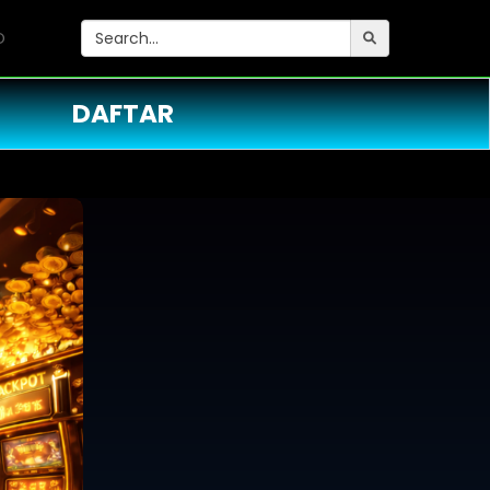
O
DAFTAR