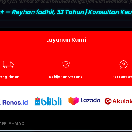
ang nyari tempat taruhan berkelas dengan jaminan keamanan pa
 — Reyhan fadhil, 33 Tahun | Konsultan Ke
Layanan Kami
engiriman
Kebijakan Garansi
Pertanya
AFFI AHMAD