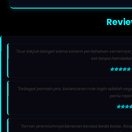
Revie
"Gue takjub banget sama sistem pertahanan servernya ya
set tanpa hambatan 
⭐⭐⭐⭐⭐ —
"Sebagai pemain pro, kelancaran rute login adalah sega
perlu repo
⭐⭐⭐⭐
"Server premiumnya beneran kerasa beda kelas. Resp