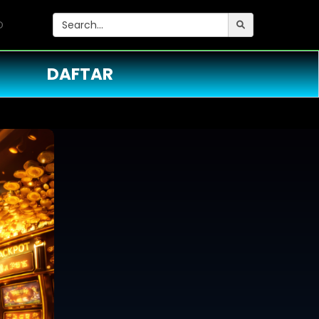
O
DAFTAR