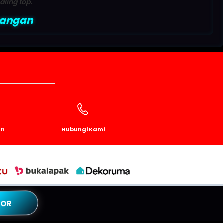
ling top."
uangan
an
Hubungi Kami
COR
Furniture
Series
Community
Contact