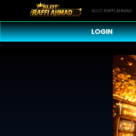
SLOT RAFFI AHMAD
LOGIN
=