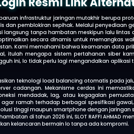
 Login Resmi Link Altern
ruan infrastruktur jaringan mutakhir berupa prote
is dan pemblokiran sepihak. Melalui penyediaan 
i langsung tanpa hambatan meskipun lalu lintas
dioptimalkan secara dinamis untuk memangkas wak
tan. Kami memahami bahwa keamanan data pribadi
al, itulah mengapa sistem pertahanan siber kami
uh ini, lo tidak perlu lagi mengandalkan aplika
an teknologi load balancing otomatis pada jalur 
server cadangan. Mekanisme cerdas ini memasti
oneksi mendadak, lag, atau kegagalan pemuatan
 agar ramah terhadap berbagai spesifikasi gaw
usi tinggi maupun smartphone dengan jaringan selu
ambatan di tahun 2026 ini, SLOT RAFFI AHMAD me
kan kelancaran bermain lo tanpa ada kompromi.