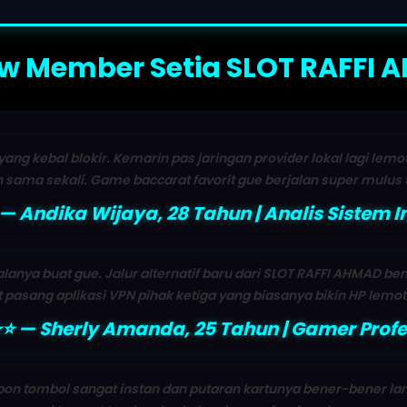
w Member Setia SLOT RAFFI
ng kebal blokir. Kemarin pas jaringan provider lokal lagi lemo
sama sekali. Game baccarat favorit gue berjalan super mulus 
 Andika Wijaya, 28 Tahun | Analis Sistem I
lanya buat gue. Jalur alternatif baru dari SLOT RAFFI AHMAD b
t pasang aplikasi VPN pihak ketiga yang biasanya bikin HP lemot
⭐ — Sherly Amanda, 25 Tahun | Gamer Profe
on tombol sangat instan dan putaran kartunya bener-bener lan