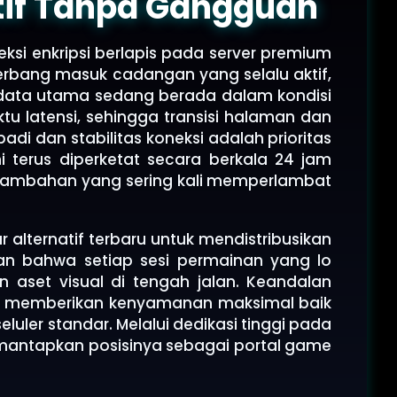
atif Tanpa Gangguan
ksi enkripsi berlapis pada server premium
gerbang masuk cadangan yang selalu aktif,
 data utama sedang berada dalam kondisi
tu latensi, sehingga transisi halaman dan
 dan stabilitas koneksi adalah prioritas
 terus diperketat secara berkala 24 jam
si tambahan yang sering kali memperlambat
alternatif terbaru untuk mendistribusikan
kan bahwa setiap sesi permainan yang lo
 aset visual di tengah jalan. Keandalan
ai, memberikan kenyamanan maksimal baik
ler standar. Melalui dedikasi tinggi pada
mantapkan posisinya sebagai portal game