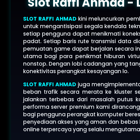
Slot Raffi Ahmad -
SLOT RAFFI AHMAD
kini meluncurkan pemba
untuk mengantisipasi segala kendala tekn
setiap pengguna dapat menikmati koneks
padat. Setiap baris rute transmisi data 
pemuatan game dapat berjalan secara ins
utama bagi para penikmat hiburan virtu
nonstop. Dengan lobi cadangan yang tangg
konektivitas perangkat kesayangan lo.
SLOT RAFFI AHMAD
juga mengimplementasik
beban trafik secara merata ke kluster 
jalankan terbebas dari masalah putus k
performa server premium kami dirancang
bagi pengguna perangkat komputer beresol
penyediaan akses yang aman dan bebas h
online terpercaya yang selalu mengutama