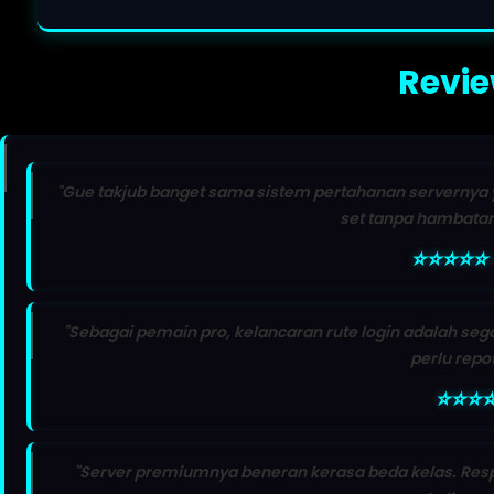
Revie
"Gue takjub banget sama sistem pertahanan servernya ya
set tanpa hambatan 
⭐⭐⭐⭐⭐ —
"Sebagai pemain pro, kelancaran rute login adalah sega
perlu repo
⭐⭐⭐⭐
"Server premiumnya beneran kerasa beda kelas. Resp