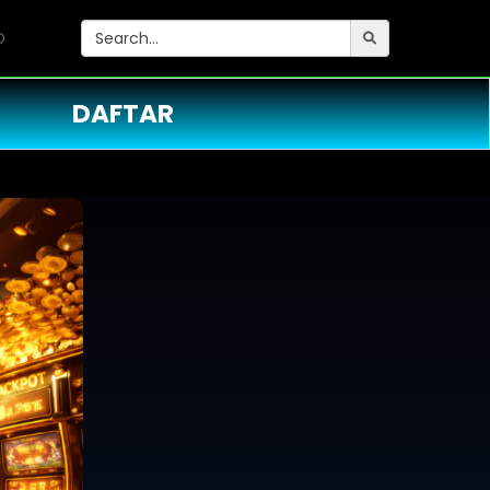
O
DAFTAR