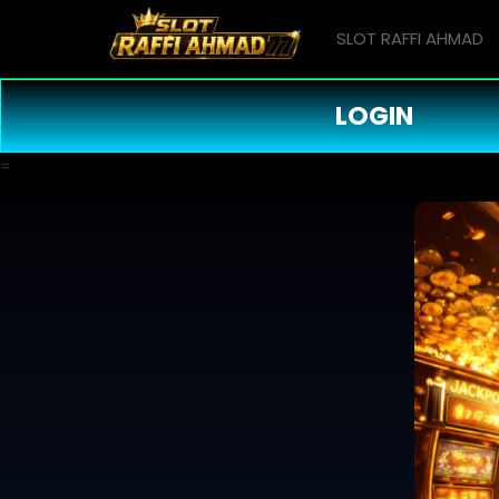
SLOT RAFFI AHMAD
LOGIN
=