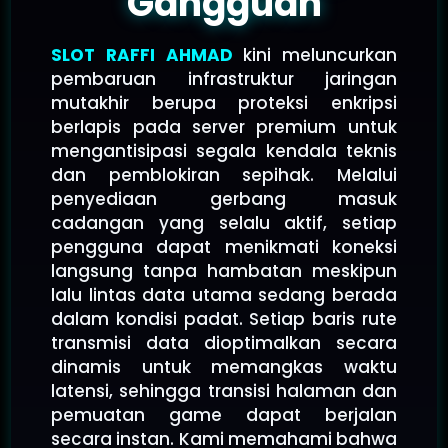
Gangguan
SLOT RAFFI AHMAD
kini meluncurkan
pembaruan infrastruktur jaringan
mutakhir berupa proteksi enkripsi
berlapis pada server premium untuk
mengantisipasi segala kendala teknis
dan pemblokiran sepihak. Melalui
penyediaan gerbang masuk
cadangan yang selalu aktif, setiap
pengguna dapat menikmati koneksi
langsung tanpa hambatan meskipun
lalu lintas data utama sedang berada
dalam kondisi padat. Setiap baris rute
transmisi data dioptimalkan secara
dinamis untuk memangkas waktu
latensi, sehingga transisi halaman dan
pemuatan game dapat berjalan
secara instan. Kami memahami bahwa