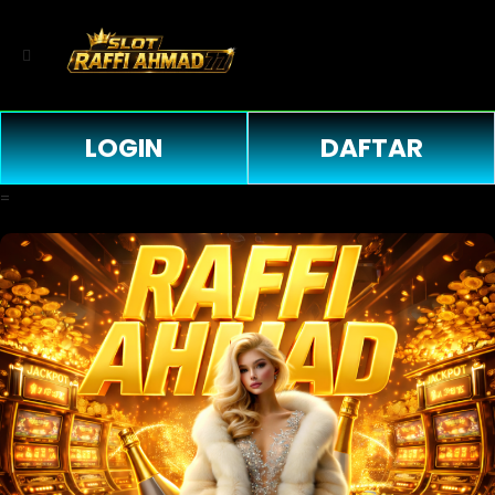
LOGIN
DAFTAR
=