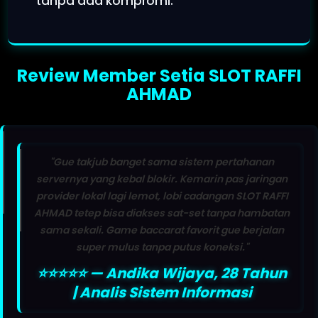
tanpa ada kompromi.
Review Member Setia SLOT RAFFI
AHMAD
"Gue takjub banget sama sistem pertahanan
servernya yang kebal blokir. Kemarin pas jaringan
provider lokal lagi lemot, lobi cadangan SLOT RAFFI
AHMAD tetep bisa diakses sat-set tanpa hambatan
sama sekali. Game baccarat favorit gue berjalan
super mulus tanpa putus koneksi."
⭐⭐⭐⭐⭐ — Andika Wijaya, 28 Tahun
| Analis Sistem Informasi