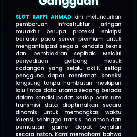
Gangguan
SLOT RAFFI AHMAD
kini meluncurkan
pembaruan infrastruktur jaringan
mutakhir berupa proteksi enkripsi
berlapis pada server premium untuk
mengantisipasi segala kendala teknis
dan pemblokiran sepihak. Melalui
penyediaan gerbang masuk
cadangan yang selalu aktif, setiap
pengguna dapat menikmati koneksi
langsung tanpa hambatan meskipun
lalu lintas data utama sedang berada
dalam kondisi padat. Setiap baris rute
transmisi data dioptimalkan secara
dinamis untuk memangkas waktu
latensi, sehingga transisi halaman dan
pemuatan game dapat berjalan
secara instan. Kami memahami bahwa