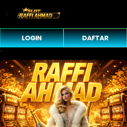
LOGIN
DAFTAR
=