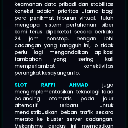
keamanan data pribadi dan stabilitas
koneksi adalah prioritas utama bagi
para penikmat hiburan virtual, itulah
mengapa sistem pertahanan siber
kami terus diperketat secara berkala
24 jam nonstop. Dengan lobi
cadangan yang tangguh ini, lo tidak
perlu lagi mengandalkan aplikasi
tambahan yang sering kali
memperlambat konektivitas
perangkat kesayangan lo.
SLOT RAFFI AHMAD
juga
mengimplementasikan teknologi load
balancing otomatis pada jalur
alternatif terbaru untuk
mendistribusikan beban trafik secara
merata ke kluster server cadangan.
Mekanisme cerdas ini memastikan