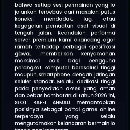
bahwa setiap sesi permainan yang lo
jalankan terbebas dari masalah putus
koneksi mendadak, lag, atau
kegagalan pemuatan aset visual di
tengah jalan. Keandalan performa
server premium kami dirancang agar
ramah terhadap berbagai spesifikasi
gawai, memberikan kenyamanan
maksimal baik bagi pengguna
perangkat komputer beresolusi tinggi
maupun smartphone dengan jaringan
seluler standar. Melalui dedikasi tinggi
pada penyediaan akses yang aman
dan bebas hambatan di tahun 2026 ini,
SLOT RAFFI AHMAD memantapkan
posisinya sebagai portal game online
terpercaya yang selalu
mengutamakan kelancaran bermain lo