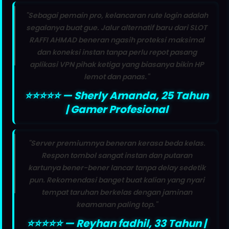
"Sebagai pemain pro, kelancaran rute login adalah
segalanya buat gue. Jalur alternatif baru dari SLOT
RAFFI AHMAD beneran ngasih proteksi maksimal
dan koneksi instan tanpa perlu repot pasang
aplikasi VPN pihak ketiga yang biasanya bikin HP
lemot dan panas."
⭐⭐⭐⭐⭐ — Sherly Amanda, 25 Tahun
| Gamer Profesional
"Server premiumnya beneran kerasa beda kelas.
Respon tombol sangat instan dan putaran
kartunya bener-bener lancar tanpa delay sedetik
pun. Rekomendasi banget buat kalian yang nyari
tempat taruhan berkelas dengan jaminan
keamanan paling top."
⭐⭐⭐⭐⭐ — Reyhan fadhil, 33 Tahun |