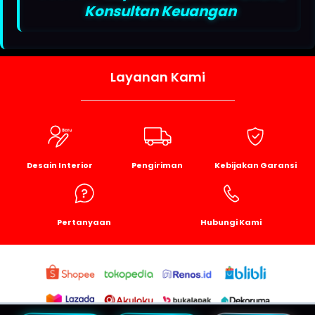
Konsultan Keuangan
Layanan Kami
Desain Interior
Pengiriman
Kebijakan Garansi
Pertanyaan
Hubungi Kami