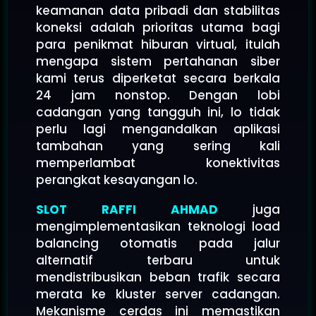
keamanan data pribadi dan stabilitas
koneksi adalah prioritas utama bagi
para penikmat hiburan virtual, itulah
mengapa sistem pertahanan siber
kami terus diperketat secara berkala
24 jam nonstop. Dengan lobi
cadangan yang tangguh ini, lo tidak
perlu lagi mengandalkan aplikasi
tambahan yang sering kali
memperlambat konektivitas
perangkat kesayangan lo.
SLOT RAFFI AHMAD
juga
mengimplementasikan teknologi load
balancing otomatis pada jalur
alternatif terbaru untuk
mendistribusikan beban trafik secara
merata ke kluster server cadangan.
Mekanisme cerdas ini memastikan