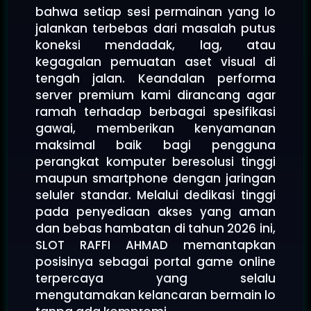
bahwa setiap sesi permainan yang lo
jalankan terbebas dari masalah putus
koneksi mendadak, lag, atau
kegagalan pemuatan aset visual di
tengah jalan. Keandalan performa
server premium kami dirancang agar
ramah terhadap berbagai spesifikasi
gawai, memberikan kenyamanan
maksimal baik bagi pengguna
perangkat komputer beresolusi tinggi
maupun smartphone dengan jaringan
seluler standar. Melalui dedikasi tinggi
pada penyediaan akses yang aman
dan bebas hambatan di tahun 2026 ini,
SLOT RAFFI AHMAD memantapkan
posisinya sebagai portal game online
terpercaya yang selalu
mengutamakan kelancaran bermain lo