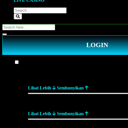
LIVE CASINO
LOGIN
Furniture
PRODUCT CATEGORIES
Lihat Lebih
Sembunyikan
CHOOSE COLOUR
Lihat Lebih
Sembunyikan