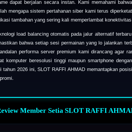
game dapat berjalan secara instan. Kami memahami bahwa 
 itulah mengapa sistem pertahanan siber kami terus diperket
plikasi tambahan yang sering kali memperlambat konektivita
logi load balancing otomatis pada jalur alternatif terbar
astikan bahwa setiap sesi permainan yang lo jalankan ter
eandalan performa server premium kami dirancang agar ra
komputer beresolusi tinggi maupun smartphone dengan jar
 tahun 2026 ini, SLOT RAFFI AHMAD memantapkan posisiny
promi.
Review Member Setia SLOT RAFFI AHMA