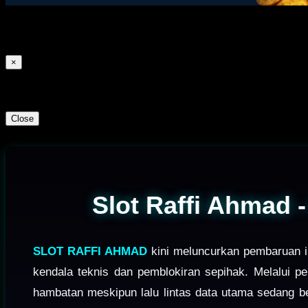
Flash Sale
×
Warning
Close
Slot Raffi Ahmad 
SLOT RAFFI AHMAD
kini meluncurkan pembaruan in
kendala teknis dan pemblokiran sepihak. Melalui p
hambatan meskipun lalu lintas data utama sedang be