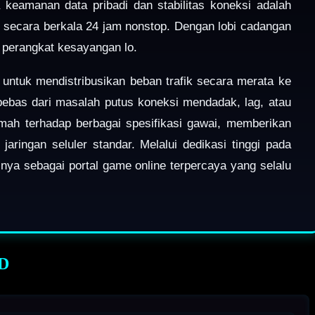
keamanan data pribadi dan stabilitas koneksi adalah
at secara berkala 24 jam nonstop. Dengan lobi cadangan
s perangkat kesayangan lo.
u untuk mendistribusikan beban trafik secara merata ke
bebas dari masalah putus koneksi mendadak, lag, atau
mah terhadap berbagai spesifikasi gawai, memberikan
ingan seluler standar. Melalui dedikasi tinggi pada
a sebagai portal game online terpercaya yang selalu
D