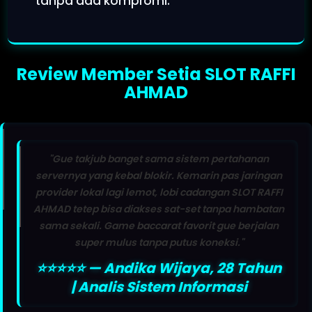
tanpa ada kompromi.
Review Member Setia SLOT RAFFI
AHMAD
"Gue takjub banget sama sistem pertahanan
servernya yang kebal blokir. Kemarin pas jaringan
provider lokal lagi lemot, lobi cadangan SLOT RAFFI
AHMAD tetep bisa diakses sat-set tanpa hambatan
sama sekali. Game baccarat favorit gue berjalan
super mulus tanpa putus koneksi."
⭐⭐⭐⭐⭐ — Andika Wijaya, 28 Tahun
| Analis Sistem Informasi