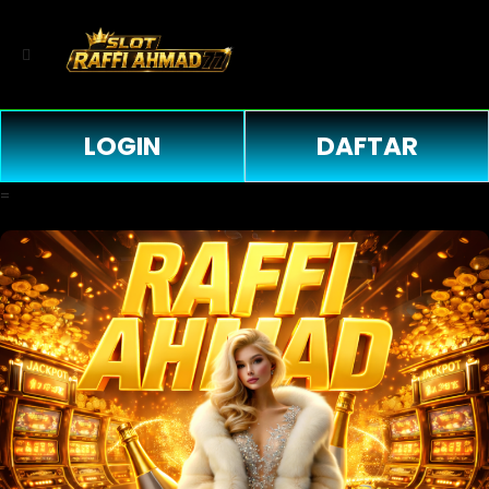
LOGIN
DAFTAR
=