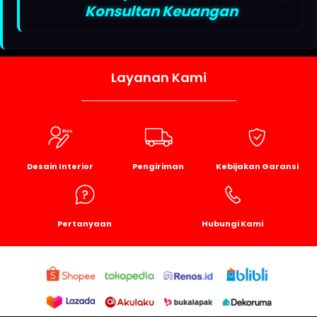
Konsultan Keuangan
Layanan Kami
Desain Interior
Pengiriman
Kebijakan Garansi
Pertanyaan
Hubungi Kami