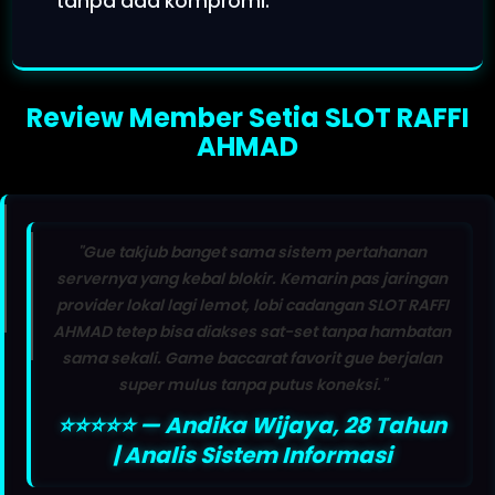
tanpa ada kompromi.
Review Member Setia SLOT RAFFI
AHMAD
"Gue takjub banget sama sistem pertahanan
servernya yang kebal blokir. Kemarin pas jaringan
provider lokal lagi lemot, lobi cadangan SLOT RAFFI
AHMAD tetep bisa diakses sat-set tanpa hambatan
sama sekali. Game baccarat favorit gue berjalan
super mulus tanpa putus koneksi."
⭐⭐⭐⭐⭐ — Andika Wijaya, 28 Tahun
| Analis Sistem Informasi