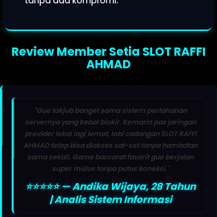
tanpa ada kompromi.
Review Member Setia SLOT RAFFI
AHMAD
"Gue takjub banget sama sistem pertahanan
servernya yang kebal blokir. Kemarin pas jaringan
provider lokal lagi lemot, lobi cadangan SLOT RAFFI
AHMAD tetep bisa diakses sat-set tanpa hambatan
sama sekali. Game baccarat favorit gue berjalan
super mulus tanpa putus koneksi."
⭐⭐⭐⭐⭐ — Andika Wijaya, 28 Tahun
| Analis Sistem Informasi