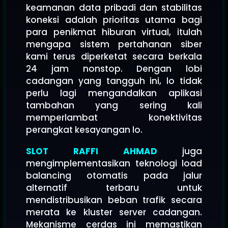
keamanan data pribadi dan stabilitas
koneksi adalah prioritas utama bagi
para penikmat hiburan virtual, itulah
mengapa sistem pertahanan siber
kami terus diperketat secara berkala
24 jam nonstop. Dengan lobi
cadangan yang tangguh ini, lo tidak
perlu lagi mengandalkan aplikasi
tambahan yang sering kali
memperlambat konektivitas
perangkat kesayangan lo.
SLOT RAFFI AHMAD
juga
mengimplementasikan teknologi load
balancing otomatis pada jalur
alternatif terbaru untuk
mendistribusikan beban trafik secara
merata ke kluster server cadangan.
Mekanisme cerdas ini memastikan