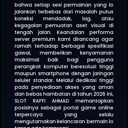
bahwa setiap sesi permainan yang lo
jalankan terbebas dari masalah putus
koneksi mendadak, lag, atau
kegagalan pemuatan aset visual di
tengah jalan. Keandalan performa
server premium kami dirancang agar
ramah terhadap berbagai spesifikasi
gawai, memberikan kenyamanan
maksimal baik bagi pengguna
perangkat komputer beresolusi tinggi
maupun smartphone dengan jaringan
seluler standar. Melalui dedikasi tinggi
pada penyediaan akses yang aman
dan bebas hambatan di tahun 2026 ini,
SLOT RAFFI AHMAD memantapkan
posisinya sebagai portal game online
terpercaya yang selalu
mengutamakan kelancaran bermain lo