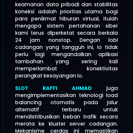
keamanan data pribadi dan stabilitas
koneksi adalah prioritas utama bagi
para penikmat hiburan virtual, itulah
mengapa sistem pertahanan siber
kami terus diperketat secara berkala
24 jam nonstop. Dengan lobi
cadangan yang tangguh ini, lo tidak
perlu lagi mengandalkan aplikasi
tambahan yang sering kali
memperlambat konektivitas
perangkat kesayangan lo.
SLOT RAFFI AHMAD
juga
mengimplementasikan teknologi load
balancing otomatis pada jalur
alternatif terbaru untuk
mendistribusikan beban trafik secara
merata ke kluster server cadangan.
Mekanisme cerdas ini memastikan