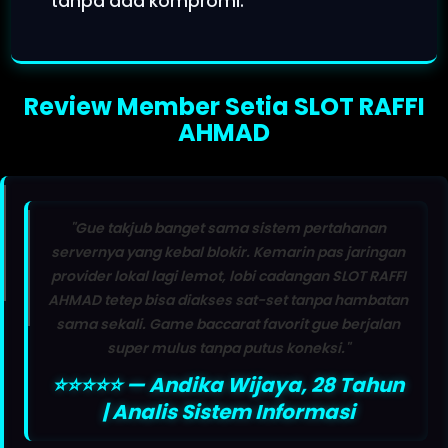
tanpa ada kompromi.
Review Member Setia SLOT RAFFI
AHMAD
"Gue takjub banget sama sistem pertahanan
servernya yang kebal blokir. Kemarin pas jaringan
provider lokal lagi lemot, lobi cadangan SLOT RAFFI
AHMAD tetep bisa diakses sat-set tanpa hambatan
sama sekali. Game baccarat favorit gue berjalan
super mulus tanpa putus koneksi."
⭐⭐⭐⭐⭐ — Andika Wijaya, 28 Tahun
| Analis Sistem Informasi