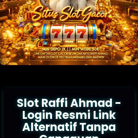
Slot Raffi Ahmad -
Login Resmi Link
Alternatif Tanpa