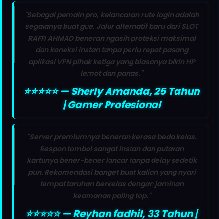
"Sebagai pemain pro, kelancaran rute login adalah
segalanya buat gue. Jalur alternatif baru dari SLOT
RAFFI AHMAD beneran ngasih proteksi maksimal
dan koneksi instan tanpa perlu repot pasang
aplikasi VPN pihak ketiga yang biasanya bikin HP
lemot dan panas."
⭐⭐⭐⭐⭐ — Sherly Amanda, 25 Tahun
| Gamer Profesional
"Server premiumnya beneran kerasa beda kelas.
Respon tombol sangat instan dan putaran
kartunya bener-bener lancar tanpa delay sedetik
pun. Rekomendasi banget buat kalian yang nyari
tempat taruhan berkelas dengan jaminan
keamanan paling top."
⭐⭐⭐⭐⭐ — Reyhan fadhil, 33 Tahun |