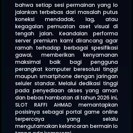
bahwa setiap sesi permainan yang lo
jalankan terbebas dari masalah putus
koneksi mendadak, lag, atau
kegagalan pemuatan aset visual di
tengah jalan. Keandalan performa
server premium kami dirancang agar
ramah terhadap berbagai spesifikasi
gawai, memberikan kenyamanan
maksimal baik bagi pengguna
perangkat komputer beresolusi tinggi
maupun smartphone dengan jaringan
seluler standar. Melalui dedikasi tinggi
pada penyediaan akses yang aman
dan bebas hambatan di tahun 2026 ini,
SLOT RAFFI AHMAD memantapkan
posisinya sebagai portal game online
terpercaya yang selalu
mengutamakan kelancaran bermain lo