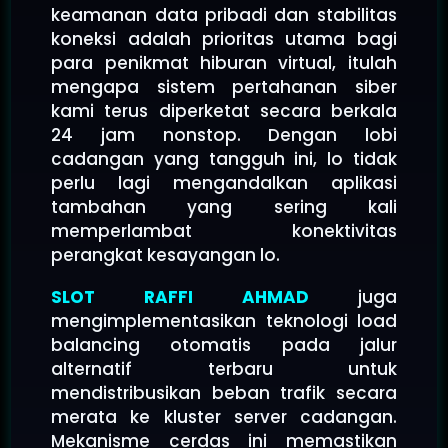
keamanan data pribadi dan stabilitas
koneksi adalah prioritas utama bagi
para penikmat hiburan virtual, itulah
mengapa sistem pertahanan siber
kami terus diperketat secara berkala
24 jam nonstop. Dengan lobi
cadangan yang tangguh ini, lo tidak
perlu lagi mengandalkan aplikasi
tambahan yang sering kali
memperlambat konektivitas
perangkat kesayangan lo.
SLOT RAFFI AHMAD
juga
mengimplementasikan teknologi load
balancing otomatis pada jalur
alternatif terbaru untuk
mendistribusikan beban trafik secara
merata ke kluster server cadangan.
Mekanisme cerdas ini memastikan