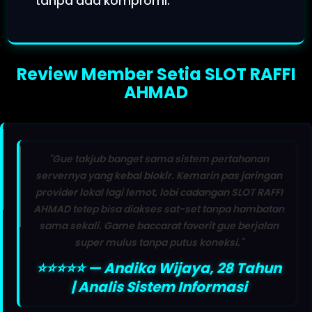
tanpa ada kompromi.
Review Member Setia SLOT RAFFI
AHMAD
"Gue takjub banget sama sistem pertahanan
servernya yang kebal blokir. Kemarin pas jaringan
provider lokal lagi lemot, lobi cadangan SLOT RAFFI
AHMAD tetep bisa diakses sat-set tanpa hambatan
sama sekali. Game baccarat favorit gue berjalan
super mulus tanpa putus koneksi."
⭐⭐⭐⭐⭐ — Andika Wijaya, 28 Tahun
| Analis Sistem Informasi