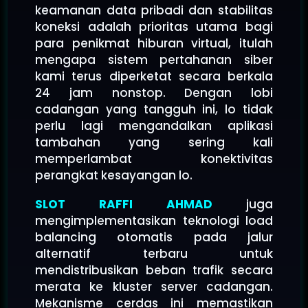
keamanan data pribadi dan stabilitas
koneksi adalah prioritas utama bagi
para penikmat hiburan virtual, itulah
mengapa sistem pertahanan siber
kami terus diperketat secara berkala
24 jam nonstop. Dengan lobi
cadangan yang tangguh ini, lo tidak
perlu lagi mengandalkan aplikasi
tambahan yang sering kali
memperlambat konektivitas
perangkat kesayangan lo.
SLOT RAFFI AHMAD
juga
mengimplementasikan teknologi load
balancing otomatis pada jalur
alternatif terbaru untuk
mendistribusikan beban trafik secara
merata ke kluster server cadangan.
Mekanisme cerdas ini memastikan