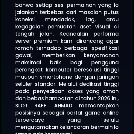
bahwa setiap sesi permainan yang lo
jalankan terbebas dari masalah putus
koneksi mendadak, lag, atau
kegagalan pemuatan aset visual di
tengah jalan. Keandalan performa
server premium kami dirancang agar
ramah terhadap berbagai spesifikasi
gawai, memberikan kenyamanan
maksimal baik bagi pengguna
perangkat komputer beresolusi tinggi
maupun smartphone dengan jaringan
seluler standar. Melalui dedikasi tinggi
pada penyediaan akses yang aman
dan bebas hambatan di tahun 2026 ini,
SLOT RAFFI AHMAD memantapkan
posisinya sebagai portal game online
terpercaya yang selalu
mengutamakan kelancaran bermain lo