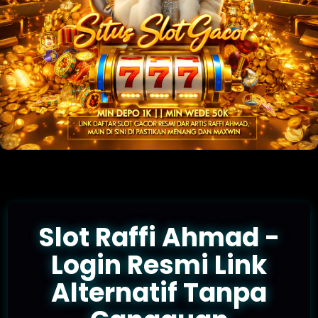
Slot Raffi Ahmad -
Login Resmi Link
Alternatif Tanpa