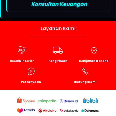
Konsultan Keuangan
Layanan Kami
Desain Interior
Pengiriman
Kebijakan Garansi
Pertanyaan
Hubungi Kami