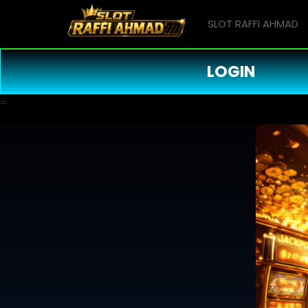
SLOT RAFFI AHMAD
LOGIN
=