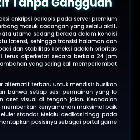
atif Tanpa Gangguan
ksi enkripsi berlapis pada server premium
gerbang masuk cadangan yang selalu aktif,
 data utama sedang berada dalam kondisi
tu latensi, sehingga transisi halaman dan
 dan stabilitas koneksi adalah prioritas
 terus diperketat secara berkala 24 jam
si tambahan yang sering kali memperlambat
alternatif terbaru untuk mendistribusikan
kan bahwa setiap sesi permainan yang lo
 aset visual di tengah jalan. Keandalan
ai, memberikan kenyamanan maksimal baik
ler standar. Melalui dedikasi tinggi pada
mantapkan posisinya sebagai portal game