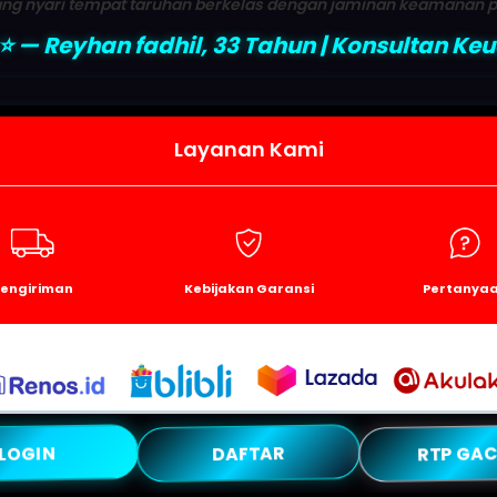
ang nyari tempat taruhan berkelas dengan jaminan keamanan pa
 — Reyhan fadhil, 33 Tahun | Konsultan Ke
Layanan Kami
engiriman
Kebijakan Garansi
Pertanya
RTP GA
DAFTAR
LOGIN
AFFI AHMAD