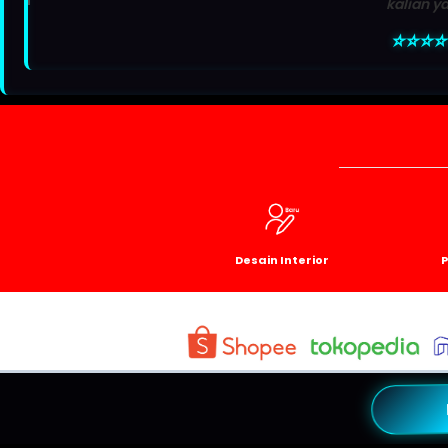
kalian y
⭐⭐⭐⭐⭐
Desain Interior
P
©Copyright 2026
SLOT RAFFI AHMAD
|
SEO SLOT R