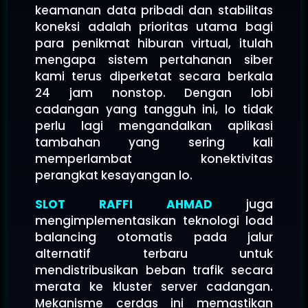
keamanan data pribadi dan stabilitas
koneksi adalah prioritas utama bagi
para penikmat hiburan virtual, itulah
mengapa sistem pertahanan siber
kami terus diperketat secara berkala
24 jam nonstop. Dengan lobi
cadangan yang tangguh ini, lo tidak
perlu lagi mengandalkan aplikasi
tambahan yang sering kali
memperlambat konektivitas
perangkat kesayangan lo.
SLOT RAFFI AHMAD
juga
mengimplementasikan teknologi load
balancing otomatis pada jalur
alternatif terbaru untuk
mendistribusikan beban trafik secara
merata ke kluster server cadangan.
Mekanisme cerdas ini memastikan