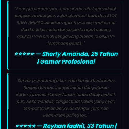
"Sebagai pemain pro, kelancaran rute login adalah
segalanya buat gue. Jalur alternatif baru dari SLOT
RAFFI AHMAD beneran ngasih proteksi maksimal
dan koneksi instan tanpa perlu repot pasang
aplikasi VPN pihak ketiga yang biasanya bikin HP
lemot dan panas."
⭐⭐⭐⭐⭐ — Sherly Amanda, 25 Tahun
| Gamer Profesional
"Server premiumnya beneran kerasa beda kelas.
Respon tombol sangat instan dan putaran
kartunya bener-bener lancar tanpa delay sedetik
pun. Rekomendasi banget buat kalian yang nyari
tempat taruhan berkelas dengan jaminan
keamanan paling top."
⭐⭐⭐⭐⭐ — Reyhan fadhil, 33 Tahun |