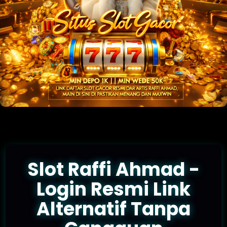
Slot Raffi Ahmad -
Login Resmi Link
Alternatif Tanpa