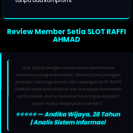
tanpa ada kompromi.
Review Member Setia SLOT RAFFI
AHMAD
"Gue takjub banget sama sistem pertahanan
servernya yang kebal blokir. Kemarin pas jaringan
provider lokal lagi lemot, lobi cadangan SLOT RAFFI
AHMAD tetep bisa diakses sat-set tanpa hambatan
sama sekali. Game baccarat favorit gue berjalan
super mulus tanpa putus koneksi."
⭐⭐⭐⭐⭐ — Andika Wijaya, 28 Tahun
| Analis Sistem Informasi