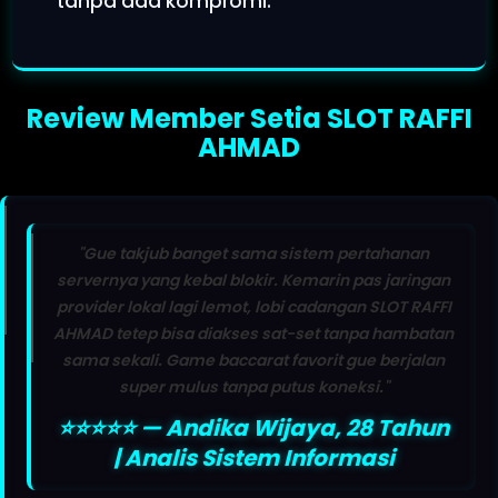
tanpa ada kompromi.
Review Member Setia SLOT RAFFI
AHMAD
"Gue takjub banget sama sistem pertahanan
servernya yang kebal blokir. Kemarin pas jaringan
provider lokal lagi lemot, lobi cadangan SLOT RAFFI
AHMAD tetep bisa diakses sat-set tanpa hambatan
sama sekali. Game baccarat favorit gue berjalan
super mulus tanpa putus koneksi."
⭐⭐⭐⭐⭐ — Andika Wijaya, 28 Tahun
| Analis Sistem Informasi