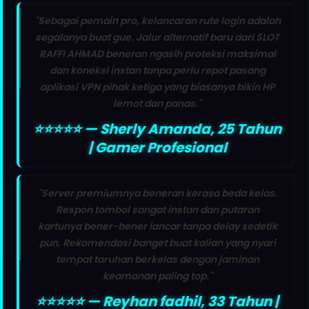
"Sebagai pemain pro, kelancaran rute login adalah
segalanya buat gue. Jalur alternatif baru dari SLOT
RAFFI AHMAD beneran ngasih proteksi maksimal
dan koneksi instan tanpa perlu repot pasang
aplikasi VPN pihak ketiga yang biasanya bikin HP
lemot dan panas."
⭐⭐⭐⭐⭐ — Sherly Amanda, 25 Tahun
| Gamer Profesional
"Server premiumnya beneran kerasa beda kelas.
Respon tombol sangat instan dan putaran
kartunya bener-bener lancar tanpa delay sedetik
pun. Rekomendasi banget buat kalian yang nyari
tempat taruhan berkelas dengan jaminan
keamanan paling top."
⭐⭐⭐⭐⭐ — Reyhan fadhil, 33 Tahun |