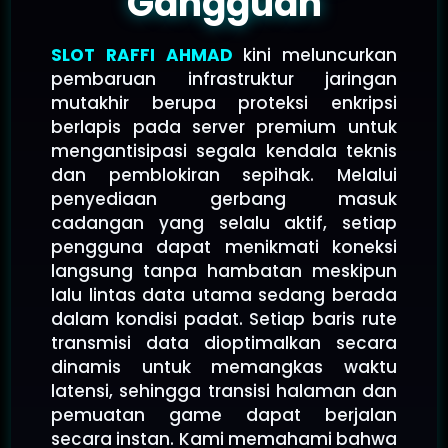
Gangguan
SLOT RAFFI AHMAD
kini meluncurkan
pembaruan infrastruktur jaringan
mutakhir berupa proteksi enkripsi
berlapis pada server premium untuk
mengantisipasi segala kendala teknis
dan pemblokiran sepihak. Melalui
penyediaan gerbang masuk
cadangan yang selalu aktif, setiap
pengguna dapat menikmati koneksi
langsung tanpa hambatan meskipun
lalu lintas data utama sedang berada
dalam kondisi padat. Setiap baris rute
transmisi data dioptimalkan secara
dinamis untuk memangkas waktu
latensi, sehingga transisi halaman dan
pemuatan game dapat berjalan
secara instan. Kami memahami bahwa