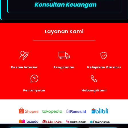
Konsultan Keuangan
Layanan Kami
Desain Interior
Pengiriman
Kebijakan Garansi
Pertanyaan
Hubungi Kami