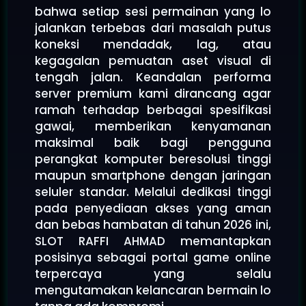
bahwa setiap sesi permainan yang lo
jalankan terbebas dari masalah putus
koneksi mendadak, lag, atau
kegagalan pemuatan aset visual di
tengah jalan. Keandalan performa
server premium kami dirancang agar
ramah terhadap berbagai spesifikasi
gawai, memberikan kenyamanan
maksimal baik bagi pengguna
perangkat komputer beresolusi tinggi
maupun smartphone dengan jaringan
seluler standar. Melalui dedikasi tinggi
pada penyediaan akses yang aman
dan bebas hambatan di tahun 2026 ini,
SLOT RAFFI AHMAD memantapkan
posisinya sebagai portal game online
terpercaya yang selalu
mengutamakan kelancaran bermain lo