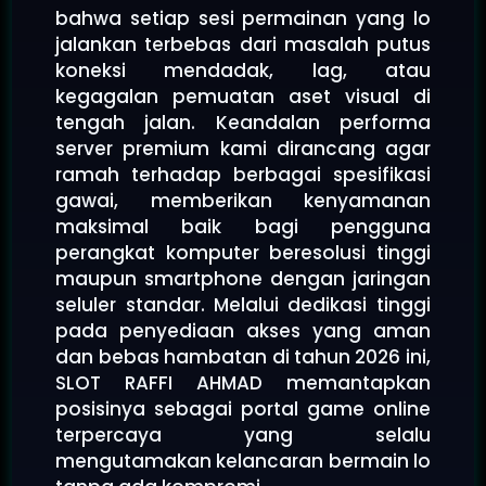
bahwa setiap sesi permainan yang lo
jalankan terbebas dari masalah putus
koneksi mendadak, lag, atau
kegagalan pemuatan aset visual di
tengah jalan. Keandalan performa
server premium kami dirancang agar
ramah terhadap berbagai spesifikasi
gawai, memberikan kenyamanan
maksimal baik bagi pengguna
perangkat komputer beresolusi tinggi
maupun smartphone dengan jaringan
seluler standar. Melalui dedikasi tinggi
pada penyediaan akses yang aman
dan bebas hambatan di tahun 2026 ini,
SLOT RAFFI AHMAD memantapkan
posisinya sebagai portal game online
terpercaya yang selalu
mengutamakan kelancaran bermain lo