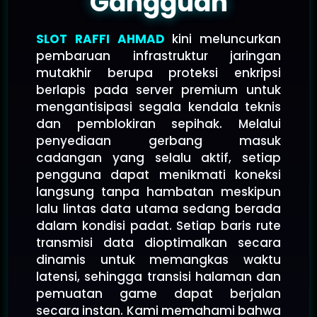
Gangguan
SLOT RAFFI AHMAD
kini meluncurkan
pembaruan infrastruktur jaringan
mutakhir berupa proteksi enkripsi
berlapis pada server premium untuk
mengantisipasi segala kendala teknis
dan pemblokiran sepihak. Melalui
penyediaan gerbang masuk
cadangan yang selalu aktif, setiap
pengguna dapat menikmati koneksi
langsung tanpa hambatan meskipun
lalu lintas data utama sedang berada
dalam kondisi padat. Setiap baris rute
transmisi data dioptimalkan secara
dinamis untuk memangkas waktu
latensi, sehingga transisi halaman dan
pemuatan game dapat berjalan
secara instan. Kami memahami bahwa