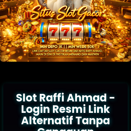
Slot Raffi Ahmad -
Login Resmi Link
Alternatif Tanpa