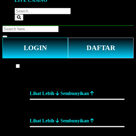
LIVE CASINO
LOGIN
DAFTAR
Furniture
PRODUCT CATEGORIES
Lihat Lebih
Sembunyikan
CHOOSE COLOUR
Lihat Lebih
Sembunyikan