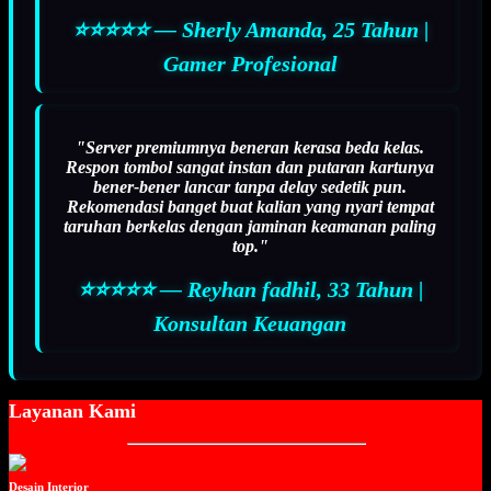
⭐⭐⭐⭐⭐ — Sherly Amanda, 25 Tahun |
Gamer Profesional
"Server premiumnya beneran kerasa beda kelas.
Respon tombol sangat instan dan putaran kartunya
bener-bener lancar tanpa delay sedetik pun.
Rekomendasi banget buat kalian yang nyari tempat
taruhan berkelas dengan jaminan keamanan paling
top."
⭐⭐⭐⭐⭐ — Reyhan fadhil, 33 Tahun |
Konsultan Keuangan
Layanan Kami
Desain Interior