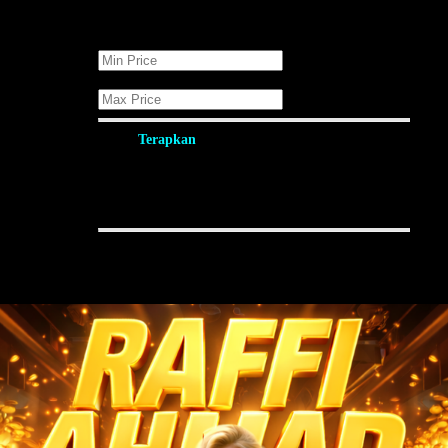
FILTER BY PRICE
Rp
Rp
Terapkan
PRODUCT SERIES
=