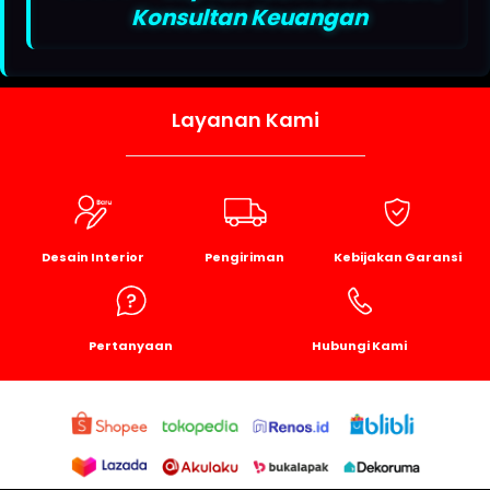
Konsultan Keuangan
Layanan Kami
Desain Interior
Pengiriman
Kebijakan Garansi
Pertanyaan
Hubungi Kami