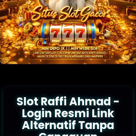
Slot Raffi Ahmad -
Login Resmi Link
Alternatif Tanpa