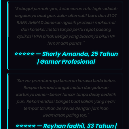
"Sebagai pemain pro, kelancaran rute login adalah
segalanya buat gue. Jalur alternatif baru dari SLOT
RAFFI AHMAD beneran ngasih proteksi maksimal
dan koneksi instan tanpa perlu repot pasang
aplikasi VPN pihak ketiga yang biasanya bikin HP
lemot dan panas."
⭐⭐⭐⭐⭐ — Sherly Amanda, 25 Tahun
| Gamer Profesional
"Server premiumnya beneran kerasa beda kelas.
Respon tombol sangat instan dan putaran
kartunya bener-bener lancar tanpa delay sedetik
pun. Rekomendasi banget buat kalian yang nyari
tempat taruhan berkelas dengan jaminan
keamanan paling top."
⭐⭐⭐⭐⭐ — Reyhan fadhil, 33 Tahun |