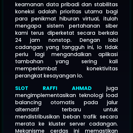
keamanan data pribadi dan stabilitas
koneksi adalah prioritas utama bagi
para penikmat hiburan virtual, itulah
mengapa sistem pertahanan siber
kami terus diperketat secara berkala
24 jam nonstop. Dengan lobi
cadangan yang tangguh ini, lo tidak
perlu lagi mengandalkan aplikasi
tambahan yang sering kali
memperlambat konektivitas
perangkat kesayangan lo.
SLOT RAFFI AHMAD
juga
mengimplementasikan teknologi load
balancing otomatis pada jalur
alternatif terbaru untuk
mendistribusikan beban trafik secara
merata ke kluster server cadangan.
Mekanisme cerdas ini memastikan