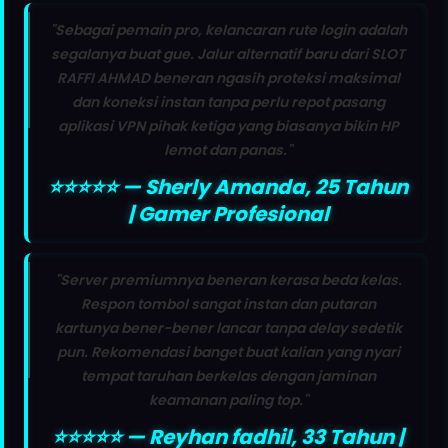
"Sebagai pemain pro, kelancaran rute login adalah
segalanya buat gue. Jalur alternatif baru dari SLOT
RAFFI AHMAD beneran ngasih proteksi maksimal
dan koneksi instan tanpa perlu repot pasang
aplikasi VPN pihak ketiga yang biasanya bikin HP
lemot dan panas."
⭐⭐⭐⭐⭐ — Sherly Amanda, 25 Tahun
| Gamer Profesional
"Server premiumnya beneran kerasa beda kelas.
Respon tombol sangat instan dan putaran
kartunya bener-bener lancar tanpa delay sedetik
pun. Rekomendasi banget buat kalian yang nyari
tempat taruhan berkelas dengan jaminan
keamanan paling top."
⭐⭐⭐⭐⭐ — Reyhan fadhil, 33 Tahun |