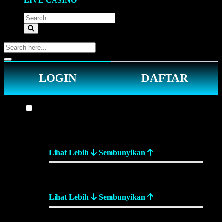
LIVE CASINO
LOGIN
DAFTAR
Furniture
PRODUCT CATEGORIES
Lihat Lebih
Sembunyikan
CHOOSE COLOUR
Lihat Lebih
Sembunyikan