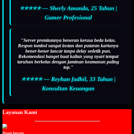
⭐⭐⭐⭐⭐ — Sherly Amanda, 25 Tahun |
Gamer Profesional
"Server premiumnya beneran kerasa beda kelas.
Respon tombol sangat instan dan putaran kartunya
bener-bener lancar tanpa delay sedetik pun.
Rekomendasi banget buat kalian yang nyari tempat
taruhan berkelas dengan jaminan keamanan paling
top."
⭐⭐⭐⭐⭐ — Reyhan fadhil, 33 Tahun |
Konsultan Keuangan
Layanan Kami
Desain Interior