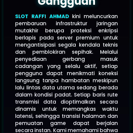
Gangguan
SLOT RAFFI AHMAD
kini meluncurkan
pembaruan infrastruktur jaringan
mutakhir berupa proteksi enkripsi
berlapis pada server premium untuk
mengantisipasi segala kendala teknis
dan pemblokiran sepihak. Melalui
penyediaan gerbang masuk
cadangan yang selalu aktif, setiap
pengguna dapat menikmati koneksi
langsung tanpa hambatan meskipun
lalu lintas data utama sedang berada
dalam kondisi padat. Setiap baris rute
transmisi data dioptimalkan secara
dinamis untuk memangkas waktu
latensi, sehingga transisi halaman dan
pemuatan game dapat berjalan
secara instan. Kami memahami bahwa