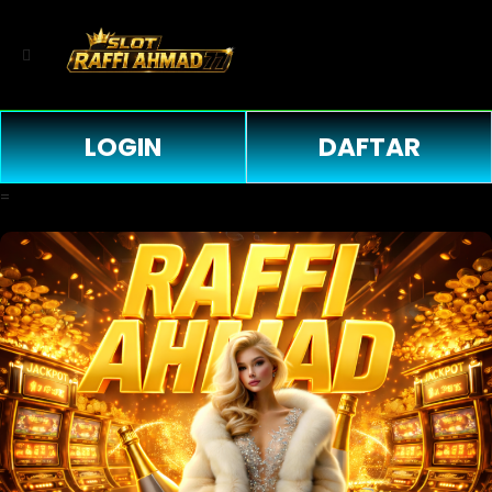
LOGIN
DAFTAR
=