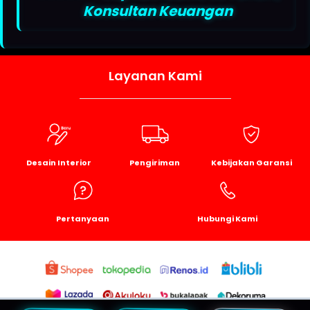
Konsultan Keuangan
Layanan Kami
Desain Interior
Pengiriman
Kebijakan Garansi
Pertanyaan
Hubungi Kami