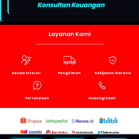
Konsultan Keuangan
Layanan Kami
Desain Interior
Pengiriman
Kebijakan Garansi
Pertanyaan
Hubungi Kami