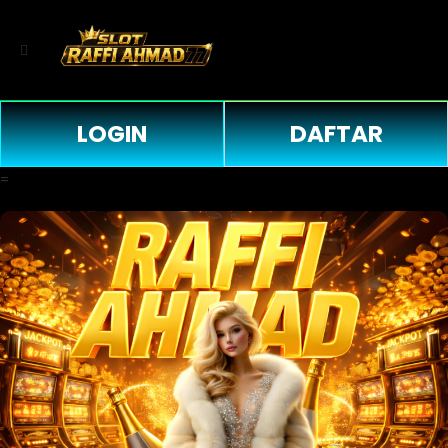
LOGIN
DAFTAR
=