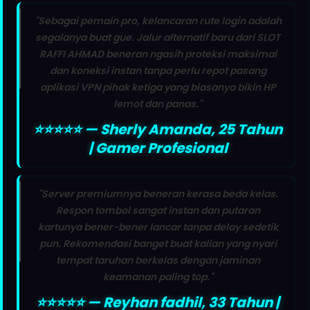
"Sebagai pemain pro, kelancaran rute login adalah
segalanya buat gue. Jalur alternatif baru dari SLOT
RAFFI AHMAD beneran ngasih proteksi maksimal
dan koneksi instan tanpa perlu repot pasang
aplikasi VPN pihak ketiga yang biasanya bikin HP
lemot dan panas."
⭐⭐⭐⭐⭐ — Sherly Amanda, 25 Tahun
| Gamer Profesional
"Server premiumnya beneran kerasa beda kelas.
Respon tombol sangat instan dan putaran
kartunya bener-bener lancar tanpa delay sedetik
pun. Rekomendasi banget buat kalian yang nyari
tempat taruhan berkelas dengan jaminan
keamanan paling top."
⭐⭐⭐⭐⭐ — Reyhan fadhil, 33 Tahun |