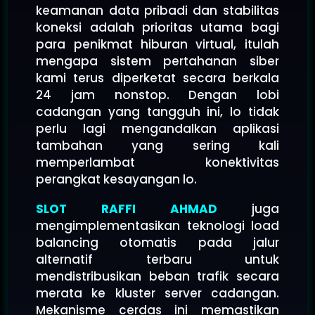
keamanan data pribadi dan stabilitas
koneksi adalah prioritas utama bagi
para penikmat hiburan virtual, itulah
mengapa sistem pertahanan siber
kami terus diperketat secara berkala
24 jam nonstop. Dengan lobi
cadangan yang tangguh ini, lo tidak
perlu lagi mengandalkan aplikasi
tambahan yang sering kali
memperlambat konektivitas
perangkat kesayangan lo.
SLOT RAFFI AHMAD
juga
mengimplementasikan teknologi load
balancing otomatis pada jalur
alternatif terbaru untuk
mendistribusikan beban trafik secara
merata ke kluster server cadangan.
Mekanisme cerdas ini memastikan