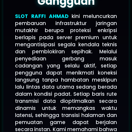
Gangguan
SLOT RAFFI AHMAD
kini meluncurkan
pembaruan infrastruktur jaringan
mutakhir berupa proteksi enkripsi
berlapis pada server premium untuk
mengantisipasi segala kendala teknis
dan pemblokiran sepihak. Melalui
penyediaan gerbang masuk
cadangan yang selalu aktif, setiap
pengguna dapat menikmati koneksi
langsung tanpa hambatan meskipun
lalu lintas data utama sedang berada
dalam kondisi padat. Setiap baris rute
transmisi data dioptimalkan secara
dinamis untuk memangkas waktu
latensi, sehingga transisi halaman dan
pemuatan game dapat berjalan
secara instan. Kami memahami bahwa