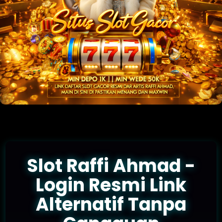
Slot Raffi Ahmad -
Login Resmi Link
Alternatif Tanpa