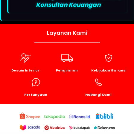
Konsultan Keuangan
Layanan Kami
Desain Interior
Pengiriman
Kebijakan Garansi
Pertanyaan
Hubungi Kami