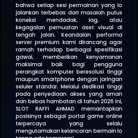
bahwa setiap sesi permainan yang lo
jalankan terbebas dari masalah putus
koneksi mendadak, lag, atau
kegagalan pemuatan aset visual di
tengah jalan. Keandalan performa
server premium kami dirancang agar
ramah terhadap berbagai spesifikasi
gawai, memberikan kenyamanan
maksimal baik bagi pengguna
perangkat komputer beresolusi tinggi
maupun smartphone dengan jaringan
seluler standar. Melalui dedikasi tinggi
pada penyediaan akses yang aman
dan bebas hambatan di tahun 2026 ini,
SLOT RAFFI AHMAD memantapkan
posisinya sebagai portal game online
terpercaya yang selalu
mengutamakan kelancaran bermain lo