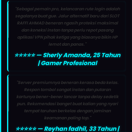
"Sebagai pemain pro, kelancaran rute login adalah
segalanya buat gue. Jalur alternatif baru dari SLOT
RAFFI AHMAD beneran ngasih proteksi maksimal
dan koneksi instan tanpa perlu repot pasang
aplikasi VPN pihak ketiga yang biasanya bikin HP
lemot dan panas."
⭐⭐⭐⭐⭐ — Sherly Amanda, 25 Tahun
| Gamer Profesional
"Server premiumnya beneran kerasa beda kelas.
Respon tombol sangat instan dan putaran
kartunya bener-bener lancar tanpa delay sedetik
pun. Rekomendasi banget buat kalian yang nyari
tempat taruhan berkelas dengan jaminan
keamanan paling top."
⭐⭐⭐⭐⭐ — Reyhan fadhil, 33 Tahun |