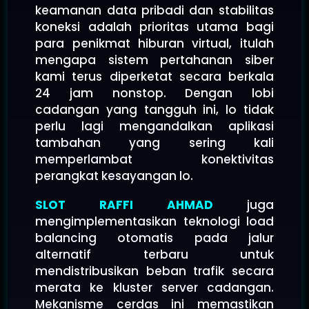
keamanan data pribadi dan stabilitas
koneksi adalah prioritas utama bagi
para penikmat hiburan virtual, itulah
mengapa sistem pertahanan siber
kami terus diperketat secara berkala
24 jam nonstop. Dengan lobi
cadangan yang tangguh ini, lo tidak
perlu lagi mengandalkan aplikasi
tambahan yang sering kali
memperlambat konektivitas
perangkat kesayangan lo.
SLOT RAFFI AHMAD
juga
mengimplementasikan teknologi load
balancing otomatis pada jalur
alternatif terbaru untuk
mendistribusikan beban trafik secara
merata ke kluster server cadangan.
Mekanisme cerdas ini memastikan