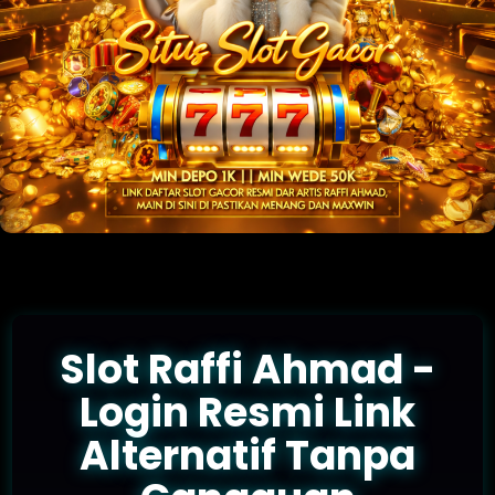
Slot Raffi Ahmad -
Login Resmi Link
Alternatif Tanpa