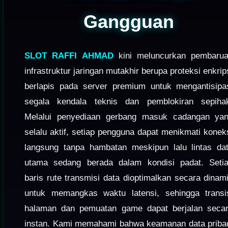
Gangguan
SLOT RAFFI AHMAD
kini meluncurkan pembaru
infrastruktur jaringan mutakhir berupa proteksi enkrip
berlapis pada server premium untuk mengantisipa
segala kendala teknis dan pemblokiran sepiha
Melalui penyediaan gerbang masuk cadangan ya
selalu aktif, setiap pengguna dapat menikmati konek
langsung tanpa hambatan meskipun lalu lintas da
utama sedang berada dalam kondisi padat. Seti
baris rute transmisi data dioptimalkan secara dinam
untuk memangkas waktu latensi, sehingga transi
halaman dan pemuatan game dapat berjalan seca
instan. Kami memahami bahwa keamanan data priba