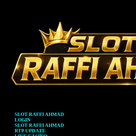
SLOT RAFFI AHMAD
LOGIN
SLOT RAFFI AHMAD
RTP UPDATE