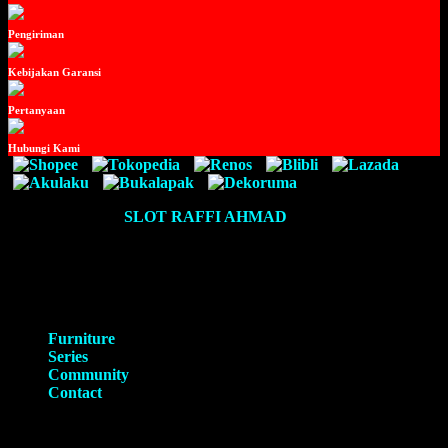
Pengiriman
Kebijakan Garansi
Pertanyaan
Hubungi Kami
©Copyright 2026
SLOT RAFFI AHMAD
|
SEO SLOT RAFFI
AHMAD
Furniture
Series
Community
Contact