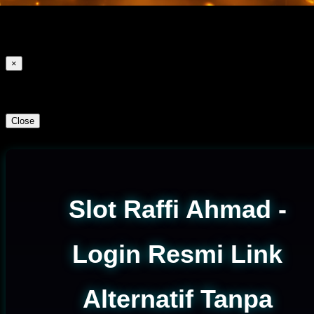
Flash Sale
×
Warning
Close
Slot Raffi Ahmad -
Login Resmi Link
Alternatif Tanpa