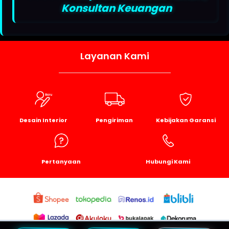
Konsultan Keuangan
Layanan Kami
Desain Interior
Pengiriman
Kebijakan Garansi
Pertanyaan
Hubungi Kami