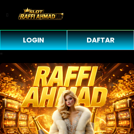
LOGIN
DAFTAR
=