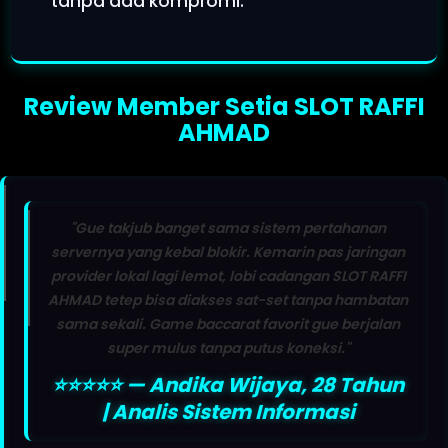
tanpa ada kompromi.
Review Member Setia SLOT RAFFI
AHMAD
"Gue takjub banget sama sistem pertahanan
servernya yang kebal blokir. Kemarin pas jaringan
provider lokal lagi lemot, lobi cadangan SLOT RAFFI
AHMAD tetep bisa diakses sat-set tanpa hambatan
sama sekali. Game baccarat favorit gue berjalan
super mulus tanpa putus koneksi."
⭐⭐⭐⭐⭐ — Andika Wijaya, 28 Tahun
| Analis Sistem Informasi