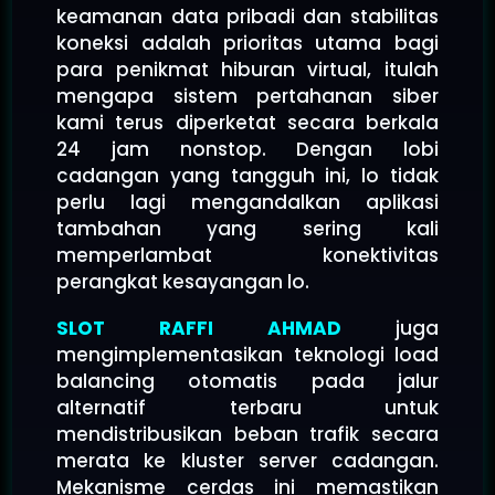
keamanan data pribadi dan stabilitas
koneksi adalah prioritas utama bagi
para penikmat hiburan virtual, itulah
mengapa sistem pertahanan siber
kami terus diperketat secara berkala
24 jam nonstop. Dengan lobi
cadangan yang tangguh ini, lo tidak
perlu lagi mengandalkan aplikasi
tambahan yang sering kali
memperlambat konektivitas
perangkat kesayangan lo.
SLOT RAFFI AHMAD
juga
mengimplementasikan teknologi load
balancing otomatis pada jalur
alternatif terbaru untuk
mendistribusikan beban trafik secara
merata ke kluster server cadangan.
Mekanisme cerdas ini memastikan