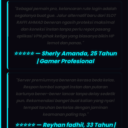
"Sebagai pemain pro, kelancaran rute login adalah
segalanya buat gue. Jalur alternatif baru dari SLOT
RAFFI AHMAD beneran ngasih proteksi maksimal
dan koneksi instan tanpa perlu repot pasang
aplikasi VPN pihak ketiga yang biasanya bikin HP
lemot dan panas."
⭐⭐⭐⭐⭐ — Sherly Amanda, 25 Tahun
| Gamer Profesional
"Server premiumnya beneran kerasa beda kelas.
Respon tombol sangat instan dan putaran
kartunya bener-bener lancar tanpa delay sedetik
pun. Rekomendasi banget buat kalian yang nyari
tempat taruhan berkelas dengan jaminan
keamanan paling top."
⭐⭐⭐⭐⭐ — Reyhan fadhil, 33 Tahun |