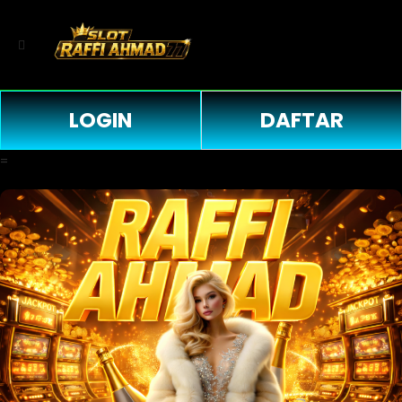
LOGIN
DAFTAR
=