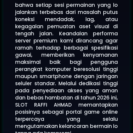
bahwa setiap sesi permainan yang lo
jalankan terbebas dari masalah putus
koneksi mendadak, lag, atau
kegagalan pemuatan aset visual di
tengah jalan. Keandalan performa
server premium kami dirancang agar
ramah terhadap berbagai spesifikasi
gawai, memberikan kenyamanan
maksimal baik bagi pengguna
perangkat komputer beresolusi tinggi
maupun smartphone dengan jaringan
seluler standar. Melalui dedikasi tinggi
pada penyediaan akses yang aman
dan bebas hambatan di tahun 2026 ini,
SLOT RAFFI AHMAD memantapkan
posisinya sebagai portal game online
terpercaya yang selalu
mengutamakan kelancaran bermain lo